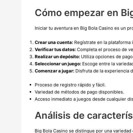
Cómo empezar en Big
Iniciar tu aventura en Big Bola Casino es un p
Crear una cuenta:
Regístrate en la plataforma 
Verificar tus datos:
Completa el proceso de ver
Realizar un depósito:
Utiliza opciones de pago
Seleccionar un juego:
Escoge entre la variedad
Comenzar a jugar:
Disfruta de la experiencia 
Proceso de registro rápido y fácil.
Variedad de métodos de pago disponibles.
Acceso inmediato a juegos desde cualquier dis
Análisis de caracterís
Big Bola Casino se distingue por una variedad 