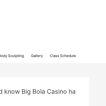
Body Sculpting
Gallery
Class Schedule
ld know Big Bola Casino ha