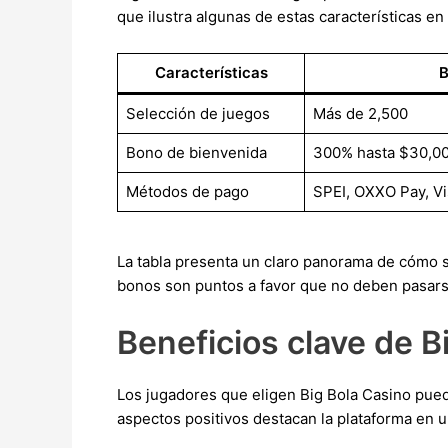
que ilustra algunas de estas características e
Características
B
Selección de juegos
Más de 2,500
Bono de bienvenida
300% hasta $30,0
Métodos de pago
SPEI, OXXO Pay, Vi
La tabla presenta un claro panorama de cómo s
bonos son puntos a favor que no deben pasarse 
Beneficios clave de B
Los jugadores que eligen Big Bola Casino pued
aspectos positivos destacan la plataforma en 