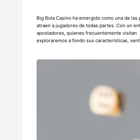
/
public
/ By
BankensMMA
Big Bola Casino ha emergido como una de las p
atraen a jugadores de todas partes. Con un enf
apostadores, quienes frecuentemente visitan
exploraremos a fondo sus características, ven