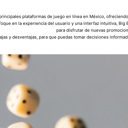
rincipales plataformas de juego en línea en México, ofreciend
oque en la experiencia del usuario y una interfaz intuitiva, Bi
https://bigbolacasinomx.mx/
para disfrutar de nuevas promocion
tajas y desventajas, para que puedas tomar decisiones informad