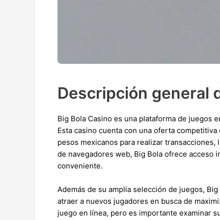
Descripción general 
Big Bola Casino es una plataforma de juegos e
Esta casino cuenta con una oferta competitiva
pesos mexicanos para realizar transacciones, lo
de navegadores web, Big Bola ofrece acceso in
conveniente.
Además de su amplia selección de juegos, Big
atraer a nuevos jugadores en busca de maximiza
juego en línea, pero es importante examinar su