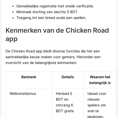
Gemakkelijke registratie met snelle verificatie.
Minimale storting van slechts 5 BDT.
Toegang tot een breed scala aan spellen.
Kenmerken van de Chicken Road
app
De Chicken Road app biedt diverse functies die het een
aantrekkelijke keuze maken voor gamers. Hieronder een
overzicht van de belangrijkste kenmerken:
Kenmerk
Details
Waarom het
belangrijk is
Welkomstbonus
Herlaad 5
Ideaal voor
BDT en
nieuwe
ontvang 6
spelers om
BDT gratis
snel te
beginnen.