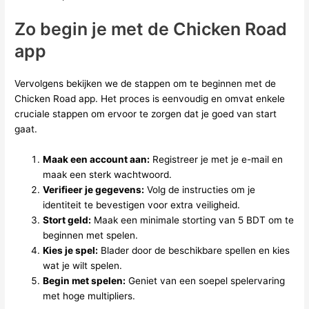
Zo begin je met de Chicken Road
app
Vervolgens bekijken we de stappen om te beginnen met de
Chicken Road app. Het proces is eenvoudig en omvat enkele
cruciale stappen om ervoor te zorgen dat je goed van start
gaat.
Maak een account aan:
Registreer je met je e-mail en
maak een sterk wachtwoord.
Verifieer je gegevens:
Volg de instructies om je
identiteit te bevestigen voor extra veiligheid.
Stort geld:
Maak een minimale storting van 5 BDT om te
beginnen met spelen.
Kies je spel:
Blader door de beschikbare spellen en kies
wat je wilt spelen.
Begin met spelen:
Geniet van een soepel spelervaring
met hoge multipliers.