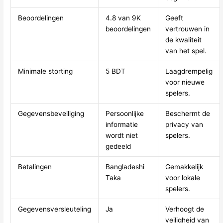
Beoordelingen
4.8 van 9K
Geeft
beoordelingen
vertrouwen in
de kwaliteit
van het spel.
Minimale storting
5 BDT
Laagdrempelig
voor nieuwe
spelers.
Gegevensbeveiliging
Persoonlijke
Beschermt de
informatie
privacy van
wordt niet
spelers.
gedeeld
Betalingen
Bangladeshi
Gemakkelijk
Taka
voor lokale
spelers.
Gegevensversleuteling
Ja
Verhoogt de
veiligheid van