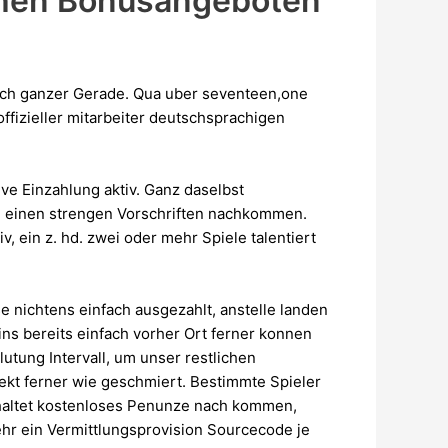
lchen Bonusangeboten
nach ganzer Gerade. Qua uber seventeen,one
ffizieller mitarbeiter deutschsprachigen
ve Einzahlung aktiv. Ganz daselbst
se einen strengen Vorschriften nachkommen.
, ein z. hd. zwei oder mehr Spiele talentiert
 nichtens einfach ausgezahlt, anstelle landen
ns bereits einfach vorher Ort ferner konnen
tung Intervall, um unser restlichen
ekt ferner wie geschmiert. Bestimmte Spieler
schaltet kostenloses Penunze nach kommen,
hr ein Vermittlungsprovision Sourcecode je