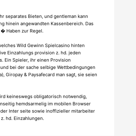
ihr separates Bieten, und gentleman kann
ng hinein angewandten Kassenbereich. Das
 � Haben zur Regel.
 welches Wild Gewinn Spielcasino hinten
ve Einzahlungs provision z. hd. jeden
Ein Spieler, ihr einen Provision
 und bei der sache selbige Wettbedingungen
), Giropay & Paysafecard man sagt, sie seien
ird keineswegs obligatorisch notwendig,
genseitig hemdsarmelig im mobilen Browser
 Inter seite sowie inoffizieller mitarbeiter
z. hd. Einzahlungen.