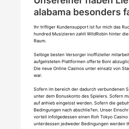
Unsereiner haben Lie
alabama besonders f
Ihr triftiger Kundensupport ist fur mich das 
hundred Musizieren zahlt WildRobin hinter dies
Raum.
Selbige besten Versorger inoffizieller mitarb
aufgelisteten Plattformen offerte Boni abzugl
Die neue Online Casinos unter einsatz von Star
war.
Sofern im bereich der dadurch verbundenen Sp
unter dem Bonuskonto des Spielers. Sofern man
auf anhieb eingelost werden. Sofern die gebuh
Bedingungen nach abschlie?en. Unser Einschrei
vorteil infolgedessen einen Roh Tokyo Casino
unterdessen jedweder Bedingungen werden that