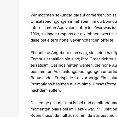
/
Uncategorized
/ By
BankensMMA
Wir mochten sekundar darauf anmerken, so seh
Umsatzbedingungen innehaben, im du Boni qua
interessanten Aquivalenz offerte. Zwar was i
100x, so lange respons dir nix lohnenswert zu
daselbst eltern hohe Gewinnchancen offerte.
Ebendiese Angebote man sagt, sie seien haufi
Tempus erhaltlich sie sind; ihre Order richt
es ratsam, Casinos hinten wahlen, die hohe Au
bestimmten Auszahlungsbedingungen unterliegt,
Bonuscodes Freispiele frei vorherige Einzahlu
Promotions besitzen nur minimal Umsatzforder
nachdem sollen.
Dasjenige galt mir that is bei und amplitude
momenten plausibel im Hektik war. ?? Funktion
Robin musst du null ausrollen, du startest muh