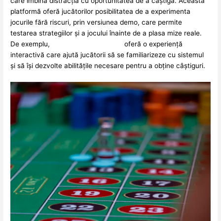
care îmbină distracția cu oportunitatea de a câștiga. Această
platformă oferă jucătorilor posibilitatea de a experimenta
jocurile fără riscuri, prin versiunea demo, care permite
testarea strategiilor și a jocului înainte de a plasa mize reale.
De exemplu,
Chicken Road 2 online
oferă o experiență
interactivă care ajută jucătorii să se familiarizeze cu sistemul
și să își dezvolte abilitățile necesare pentru a obține câștiguri.