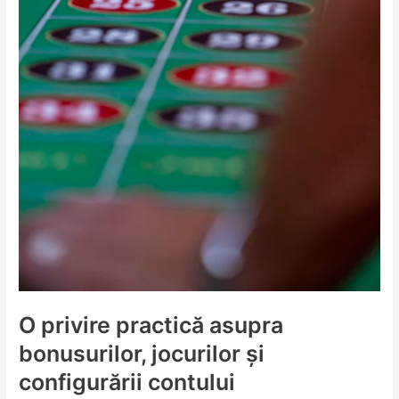
O privire practică asupra
bonusurilor, jocurilor și
configurării contului