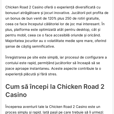
Chicken Road 2 Casino oferă o experiență diversificată cu
bonusuri atrăgătoare și jocuri inovative. Jucătorii pot profita de
un bonus de bun venit de 120% plus 250 de rotiri gratuite,
ceea ce face începutul călătoriei lor de joc mai interesant. În
plus, platforma este optimizată atât pentru desktop, cât și
pentru mobil, ceea ce o face accesibilă oriunde și oricând.
Majoritatea jocurilor au o volatilitate medie spre mare, oferind
șanse de câștig semnificative.
Înregistrarea pe site este simplă, iar procesul de configurare a
contului este rapid, permițând jucătorilor să înceapă să se
joace aproape instantaneu. Aceste aspecte contribuie la o
experiență plăcută și fără stres.
Cum să începi la Chicken Road 2
Casino
Începerea aventurii tale la Chicken Road 2 Casino este un
proces simplu și rapid. Iată pașii pe care trebuie să îi urmezi: