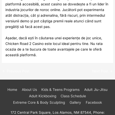
platformă accesibilă, acest casino se dovedește a fi un lider în
industria jocurilor de noroc online. Jucătorii pot experimenta
atât distracția, cât și adrenalina, fără riscuri, prin intermediul
versiunii demo și pot câștiga premii reale atunci când sunt
pregătiți să facă acest pas.
Așadar, dacă ești în căutarea unei experiențe de joc unice,
Chicken Road 2 Casino este locul ideal pentru tine. Nu rata
ocazia de a te bucura de toate avantajele pe care le oferă
această platformă.
←
Previous Post
Next Post
→
Home
About Us
Kids & Teens Programs
Adult Jiu-Jitsu
Adult Kickboxing
Class Schedule
Extreme Core & Body Sculpting
Gallery
Facebook
172 Central Park Square, Los Alamos, NM 87544, Phone: