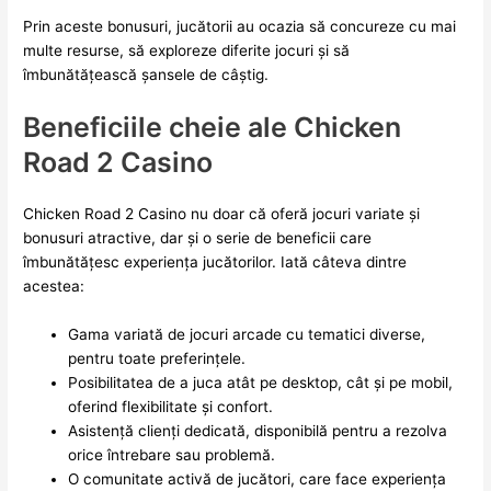
Prin aceste bonusuri, jucătorii au ocazia să concureze cu mai
multe resurse, să exploreze diferite jocuri și să
îmbunătățească șansele de câștig.
Beneficiile cheie ale Chicken
Road 2 Casino
Chicken Road 2 Casino nu doar că oferă jocuri variate și
bonusuri atractive, dar și o serie de beneficii care
îmbunătățesc experiența jucătorilor. Iată câteva dintre
acestea:
Gama variată de jocuri arcade cu tematici diverse,
pentru toate preferințele.
Posibilitatea de a juca atât pe desktop, cât și pe mobil,
oferind flexibilitate și confort.
Asistență clienți dedicată, disponibilă pentru a rezolva
orice întrebare sau problemă.
O comunitate activă de jucători, care face experiența