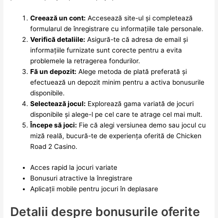
Creează un cont:
Accesează site-ul și completează
formularul de înregistrare cu informațiile tale personale.
Verifică detaliile:
Asigură-te că adresa de email și
informațiile furnizate sunt corecte pentru a evita
problemele la retragerea fondurilor.
Fă un depozit:
Alege metoda de plată preferată și
efectuează un depozit minim pentru a activa bonusurile
disponibile.
Selectează jocul:
Explorează gama variată de jocuri
disponibile și alege-l pe cel care te atrage cel mai mult.
Începe să joci:
Fie că alegi versiunea demo sau jocul cu
miză reală, bucură-te de experiența oferită de Chicken
Road 2 Casino.
Acces rapid la jocuri variate
Bonusuri atractive la înregistrare
Aplicații mobile pentru jocuri în deplasare
Detalii despre bonusurile oferite