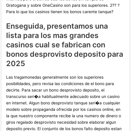
Gratogana y sobre OneCasino son para los superiores. 2?? ?
Para lo que los casinos tienen los bonos carente tanque?
Enseguida, presentamos una
lista para los mas grandes
casinos cual se fabrican con
bonos desprovisto deposito para
2025
Las tragamonedas generalmente son los superiores
posibilidades, pero revisa las condiciones de el bono para
decirte. Para sacar un bono desprovisto deposito, el
transcurso seri�a habitualmente adecuado sobre un casino
en internet. Algun bono desprovisto tanque seri�a cualquier
modelo sobre propaganda ofrecida por los casinos online, en
la que nuestro componente recibe la una numero de dinero o
giros regalado desprovisto necesidad sobre elaborar algun
deposito previo. El conjunto de los bonos falto deposito estan