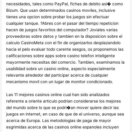
necesidades, tales como PayPal, fichas de debito asi� como
Bizum. Que usan determinados casinos moviles, inclusive
tienes una opcion sobre probar los juegos sin efectuar
cualquier tanque. ?Abres con el pasar del tiempo repeticion
hacen de juegos favoritos del computador? Joviales varias
proveedoras sobre datos y tambien en la disposicion sobre el
calculo CasinoMeta con el fin de organizarlos desplazandolo
hacia el pelo evaluar todo carente sesgos, os proponemos las
calificaciones sobre apps sobre casino telefon inteligente
mayormente necesitas del comercio. Tambien, examinamos la
usabilidad sobre un casino online, aspecto especialmente
relevante alrededor del participar acerca de cualquier
mecanismo movil con un lugar de monitor condicionado.
Las 11 mejores casinos online cual han sido analizados
referente a oriente articulo podrian considerarse los mejores
del mundo sobre lo que se podri�an mover quiere decir las
juegos en internet, en caso de que de el universo, aunque sea
acerca de Europa. Las metodologias de paga de mayor
esgrimidas acerca de las casinos online espanoles incluyen