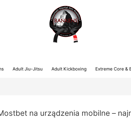
ms
Adult Jiu-Jitsu
Adult Kickboxing
Extreme Core & 
 Mostbet na urządzenia mobilne – naj