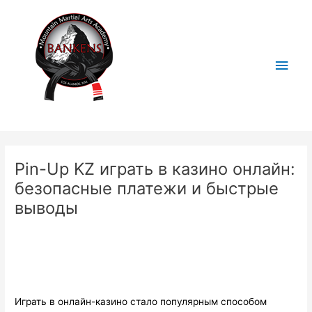
Skip
Main
to
content
Men
Post
navigation
Pin-Up KZ играть в казино онлайн:
безопасные платежи и быстрые
выводы
/
public
/ By
BankensMMA
Играть в онлайн-казино стало популярным способом