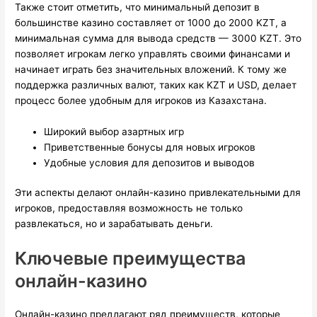
Также стоит отметить, что минимальный депозит в
большинстве казино составляет от 1000 до 2000 KZT, а
минимальная сумма для вывода средств — 3000 KZT. Это
позволяет игрокам легко управлять своими финансами и
начинает играть без значительных вложений. К тому же
поддержка различных валют, таких как KZT и USD, делает
процесс более удобным для игроков из Казахстана.
Широкий выбор азартных игр
Приветственные бонусы для новых игроков
Удобные условия для депозитов и выводов
Эти аспекты делают онлайн-казино привлекательными для
игроков, предоставляя возможность не только
развлекаться, но и зарабатывать деньги.
Ключевые преимущества
онлайн-казино
Онлайн-казино предлагают ряд преимуществ, которые