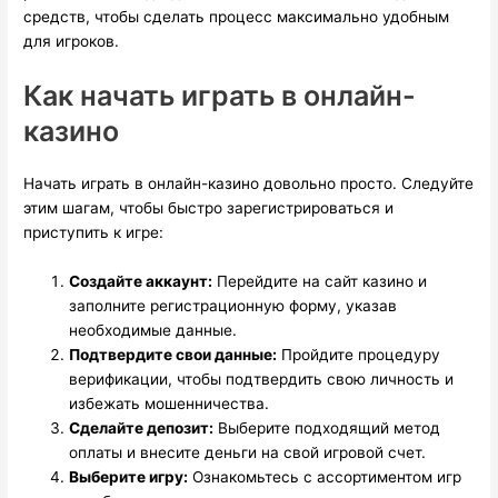
средств, чтобы сделать процесс максимально удобным
для игроков.
Как начать играть в онлайн-
казино
Начать играть в онлайн-казино довольно просто. Следуйте
этим шагам, чтобы быстро зарегистрироваться и
приступить к игре:
Создайте аккаунт:
Перейдите на сайт казино и
заполните регистрационную форму, указав
необходимые данные.
Подтвердите свои данные:
Пройдите процедуру
верификации, чтобы подтвердить свою личность и
избежать мошенничества.
Сделайте депозит:
Выберите подходящий метод
оплаты и внесите деньги на свой игровой счет.
Выберите игру:
Ознакомьтесь с ассортиментом игр