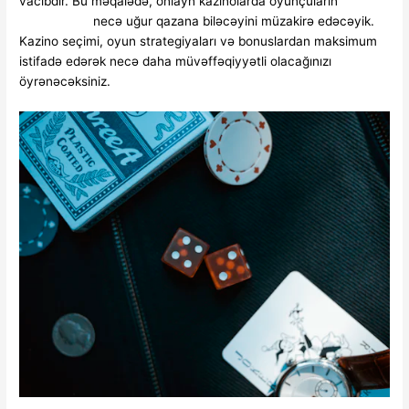
vacibdir. Bu məqalədə, onlayn kazinolarda oyunçuların
pin up
casino saytı
necə uğur qazana biləcəyini müzakirə edəcəyik.
Kazino seçimi, oyun strategiyaları və bonuslardan maksimum
istifadə edərək necə daha müvəffəqiyyətli olacağınızı
öyrənəcəksiniz.