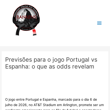
Skip
Main
to
content
Men
Post
navigation
Previsões para o jogo Portugal vs
Espanha: o que as odds revelam
/
public
/ By
BankensMMA
O jogo entre Portugal e Espanha, marcado para o dia 6 de
julho de 2026, no AT&T Stadium em Arlington, promete ser um