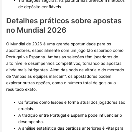
Transações seguras: As plataformas oferecem métodos
de depósito confiáveis.
Detalhes práticos sobre apostas
no Mundial 2026
O Mundial de 2026 é uma grande oportunidade para os
apostadores, especialmente com um jogo tão esperado como
Portugal vs Espanha. Ambas as seleções têm jogadores de
alto nível e desempenhos competitivos, tornando as apostas
ainda mais intrigantes. Além das odds de vitória e do mercado
de “Ambas as equipes marcam”, os apostadores podem
explorar outras opções, como o número total de gols ou o
resultado exato.
Os fatores como lesões e forma atual dos jogadores são
cruciais.
A tradição entre Portugal e Espanha pode influenciar o
desempenho.
A análise estatística das partidas anteriores é vital para