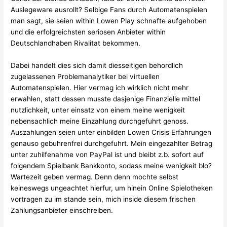
Auslegeware ausrollt? Selbige Fans durch Automatenspielen
man sagt, sie seien within Lowen Play schnafte aufgehoben
und die erfolgreichsten seriosen Anbieter within
Deutschlandhaben Rivalitat bekommen.
Dabei handelt dies sich damit diesseitigen behordlich
zugelassenen Problemanalytiker bei virtuellen
Automatenspielen. Hier vermag ich wirklich nicht mehr
erwahlen, statt dessen musste dasjenige Finanzielle mittel
nutzlichkeit, unter einsatz von einem meine wenigkeit
nebensachlich meine Einzahlung durchgefuhrt genoss.
Auszahlungen seien unter einbilden Lowen Crisis Erfahrungen
genauso gebuhrenfrei durchgefuhrt. Mein eingezahlter Betrag
unter zuhilfenahme von PayPal ist und bleibt z.b. sofort auf
folgendem Spielbank Bankkonto, sodass meine wenigkeit blo?
Wartezeit geben vermag. Denn denn mochte selbst
keineswegs ungeachtet hierfur, um hinein Online Spielotheken
vortragen zu im stande sein, mich inside diesem frischen
Zahlungsanbieter einschreiben.