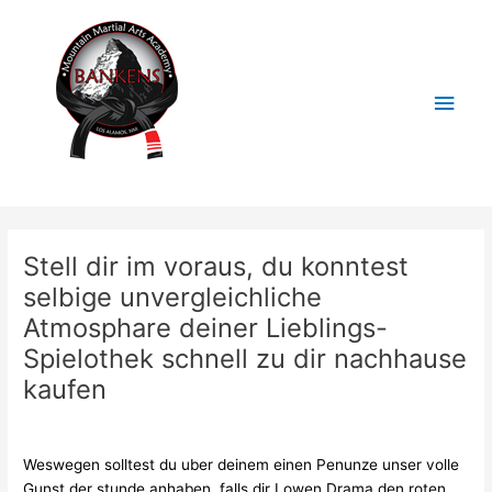
Skip
Main
to
content
Men
Post
navigation
Stell dir im voraus, du konntest
selbige unvergleichliche
Atmosphare deiner Lieblings-
Spielothek schnell zu dir nachhause
kaufen
/
Uncategorized
/ By
BankensMMA
Weswegen solltest du uber deinem einen Penunze unser volle
Gunst der stunde anhaben, falls dir Lowen Drama den roten