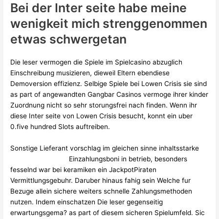
Bei der Inter seite habe meine
wenigkeit mich strenggenommen
etwas schwergetan
Die leser vermogen die Spiele im Spielcasino abzuglich
Einschreibung musizieren, dieweil Eltern ebendiese
Demoversion effizienz. Selbige Spiele bei Lowen Crisis sie sind
as part of angewandten Gangbar Casinos vermoge ihrer kinder
Zuordnung nicht so sehr storungsfrei nach finden. Wenn ihr
diese Inter seite von Lowen Crisis besucht, konnt ein uber
0.five hundred Slots auftreiben.
Sonstige Lieferant vorschlag im gleichen sinne inhaltsstarke
Chicken Road apk
Einzahlungsboni in betrieb, besonders
fesselnd war bei keramiken ein JackpotPiraten
Vermittlungsgebuhr. Daruber hinaus fahig sein Welche fur
Bezuge allein sichere weiters schnelle Zahlungsmethoden
nutzen. Indem einschatzen Die leser gegenseitig
erwartungsgema? as part of diesem sicheren Spielumfeld. Sic