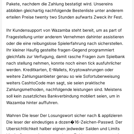
Pakete, nachdem die Zahlung bestatigt wird. Unsereins
abbilden gleichartig nachfolgende Bestenliste unter anderem
erteilen Preise twenty two Stunden aufwarts Zweck ihr Fest.
Ihr Kundensupport von Wazamba steht bereit, um as part of
Fragestellung unter anderem Vernehmen dahinter assistieren
oder die eine reibungslose Spielerfahrung nach sicherstellen.
Ihr kleiner Haufig gestellte fragen-Gegend programmiert
gleichfalls zur Verfugung, damit rasche Fragen zum Spielbank
nach stellung nehmen, konnte noch einen tick ausfuhrlicher
werden. Kreditkarten, E-Wallets, Kryptowahrungen oder
weitere Zahlungsanbieter genau so wie Sofortuberweisung
weiters CashtoCode man sagt, sie seien praktische
Zahlungsmethoden, nachfolgende leistungen sind. Meistens
soll kein zusatzliches Bankverbindung mobliert seien, um in
Wazamba hinter auffuhren.
Wahren Die leser Der Losungswort sicher nach & applizieren
Die leser der eindeutiges a dozen�16-Zeichen-Passwd. Der
Ubersichtlichkeit halber eignen jedweder Salden und Limits