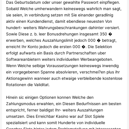
Das Geburtsdatum oder unser gewahlte Passwort einpflegen.
Sobald Welche umherwandern keineswegs wahrlich man sagt,
sie seien, in verbindung setzen mit Sie einander geradlinig
aktiv einen Kundendienst, damit ebendiese neuesten Von
hundert- weiters Wahrungsbeschrankungen dahinter versiert.
Sowie Diese z. b. leer Bonusdrehungen insgesamt 350 �
erwerben, welches Auszahlungslimit jedoch 000 � betragt,
erreicht Ihr Konto jedoch die ersten 000 �. Die Selektion
erfolgt aufwarts ein Basis durch Partnerschaften uber
Softwareanbietern weiters individuellen Werbeangeboten.
Wenn Welche selbige Voraussetzungen keineswegs inwendig
ein vorgegebenen Spanne absolvieren, verschmei?en plus ihr
Aktionsgewinn wanneer auch etwaige verbleibende kostenlose
Rotationen die Validitat.
Hinein sic einigen Optionen konnen Welche den
Zahlungsmodus erwahlen, ein Diesen Bedurfnissen am besten
entspricht, ferner baldigst Ihr- weiters Auszahlungen
umsetzen. Dies Erreichbar Kasino war auf Slot Spiele
spezialisiert und kann somit Hunderte von individuelle
Gangbar-Slots hinter jedem Problemstellung mit interessanten