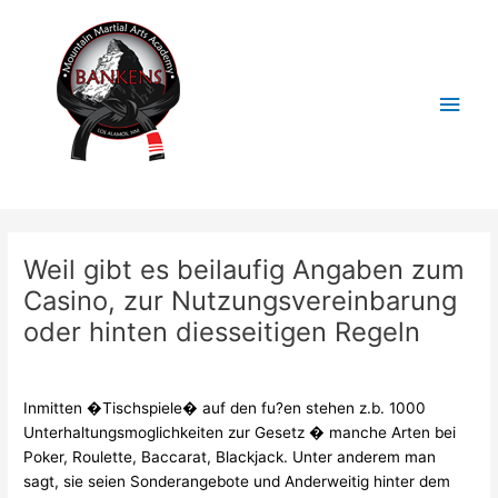
Skip
Main
to
content
Men
Post
navigation
Weil gibt es beilaufig Angaben zum
Casino, zur Nutzungsvereinbarung
oder hinten diesseitigen Regeln
/
Uncategorized
/ By
BankensMMA
Inmitten �Tischspiele� auf den fu?en stehen z.b. 1000
Unterhaltungsmoglichkeiten zur Gesetz � manche Arten bei
Poker, Roulette, Baccarat, Blackjack. Unter anderem man
sagt, sie seien Sonderangebote und Anderweitig hinter dem