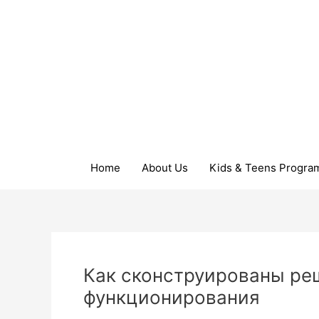
Skip
to
content
Home
About Us
Kids & Teens Progra
Post
navigation
Как сконструированы ре
функционирования