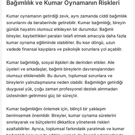
Bağımlılık ve Kumar Oynamanın Riskleri
Kumar oynamanın getirdiği zevk, aynı zamanda ciddi bağımlılık
sorunlarını da beraberinde getirebilir. Kumar bağımlılığı, bireyin
günlük hayatını olumsuz etkileyen bir durumdur. Bağımlı
bireyler, kaybettikleri paraları telafi etmek amacıyla daha fazla
kumar oynama eğiliminde olabilirler. Bu kısır döngü, uzun
vadede finansal kayıplara ve psikolojik sorunlara yol açabilir.
Kumar bağımlılığı, sosyal ilişkileri de derinden etkiler. Aile
üyeleri ve arkadaşlar, bağımlı bireylerin davranışlarından
olumsuz etkilenebilir. Bu durum, toplumsal sorunlara ve
bireylerin yalnızlaşmasına neden olabilir. Bağımlılığın getirdiği
duygusal yük, çoğu zaman profesyonel destek alınmadan
üstesinden gelinmesi güç bir süreçtir.
Kumar bağımlılığını önlemek için, bilinçli bir yaklaşım
benimsemek önemlidir. Bireyler, kumar oynama sürelerini
sınırlayarak ve bütçelerini dikkatlice yöneterek riskleri
azaltabilirler. Ayrıca, toplumsal farkındalık yaratmak ve kumar