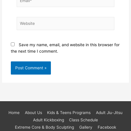
Website
Save my name, email, and website in this browser for
the next time I comment.
Home
About Us
Kids & Teens Programs
Adult Jiu-Jitsu
Adult Kickboxing
Class Schedule
Extreme Core & Body Sculpting
Gallery
Facebook