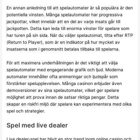
En annan anledning till att spelautomater är så populära är den
potentiella vinsten. Många spelautomater har progressiva
jackpottar, vilket innebär att en del av varje insats går till
jackpotten. Detta kan leda till enorma vinster för spelare som
har turen på sin sida. När du väljer spelautomat, titta efter RTP
(Return to Player), som är en indikator på hur mycket av
insatserna som i genomsnitt betalas tillbaka till spelarna.
För att maximera underhållningen är det viktigt att välja
spelautomater med engagerande grafik och ljud. Moderna
automater innehåller ofta animeringar och ljudspår som
förstärker spelupplevelsen. Många casinon erbjuder även
demoversioner av sina spelautomater, vilket ger spelare
möjlighet att prova innan de satsar riktiga pengar. Detta
skapar en riskfri miljö där spelare kan experimentera med olika
spel och strategier.
Spel med live dealer
Live dealer-spel har blivit en stor trend inom online casino och