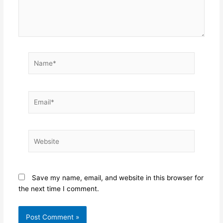
Name*
Email*
Website
Save my name, email, and website in this browser for
the next time I comment.