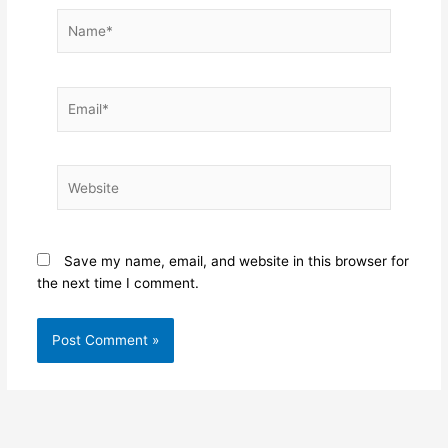
Name*
Email*
Website
Save my name, email, and website in this browser for
the next time I comment.