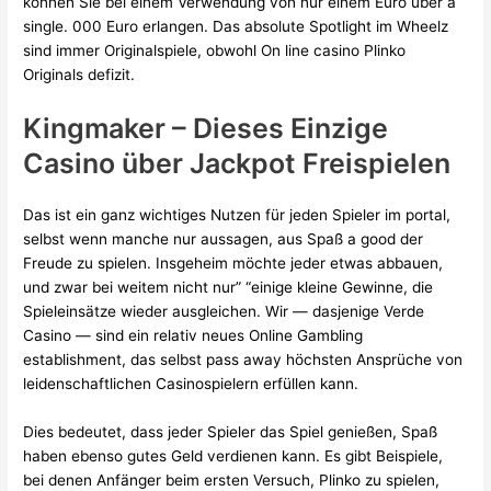
können Sie bei einem Verwendung von nur einem Euro über a
single. 000 Euro erlangen. Das absolute Spotlight im Wheelz
sind immer Originalspiele, obwohl On line casino Plinko
Originals defizit.
Kingmaker – Dieses Einzige
Casino über Jackpot Freispielen
Das ist ein ganz wichtiges Nutzen für jeden Spieler im portal,
selbst wenn manche nur aussagen, aus Spaß a good der
Freude zu spielen. Insgeheim möchte jeder etwas abbauen,
und zwar bei weitem nicht nur” “einige kleine Gewinne, die
Spieleinsätze wieder ausgleichen. Wir — dasjenige Verde
Casino — sind ein relativ neues Online Gambling
establishment, das selbst pass away höchsten Ansprüche von
leidenschaftlichen Casinospielern erfüllen kann.
Dies bedeutet, dass jeder Spieler das Spiel genießen, Spaß
haben ebenso gutes Geld verdienen kann. Es gibt Beispiele,
bei denen Anfänger beim ersten Versuch, Plinko zu spielen,