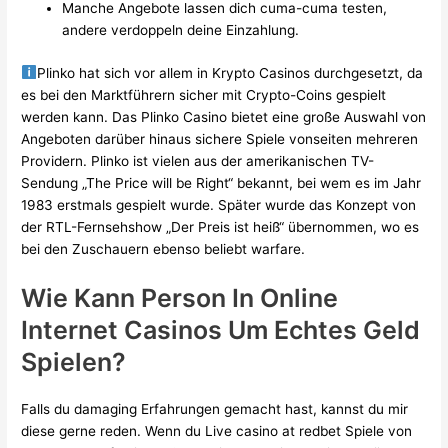
Manche Angebote lassen dich cuma-cuma testen,
andere verdoppeln deine Einzahlung.
Plinko hat sich vor allem in Krypto Casinos durchgesetzt, da
es bei den Marktführern sicher mit Crypto-Coins gespielt
werden kann. Das Plinko Casino bietet eine große Auswahl von
Angeboten darüber hinaus sichere Spiele vonseiten mehreren
Providern. Plinko ist vielen aus der amerikanischen TV-
Sendung „The Price will be Right“ bekannt, bei wem es im Jahr
1983 erstmals gespielt wurde. Später wurde das Konzept von
der RTL-Fernsehshow „Der Preis ist heiß“ übernommen, wo es
bei den Zuschauern ebenso beliebt warfare.
Wie Kann Person In Online
Internet Casinos Um Echtes Geld
Spielen?
Falls du damaging Erfahrungen gemacht hast, kannst du mir
diese gerne reden. Wenn du Live casino at redbet Spiele von