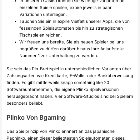
In unserem Casino können sie wichtige Varianten der
einzelnen Spiele spielen, expire jeweils in paar
Variationen unterliegen.
Tauchen Sie ein in expire Vielfalt unserer Apps, die von
fesselnden Spielautomaten bis hin zu strategischen
Tischspielen reichen.
Wir freuen uns bereits, Sie als neuen Spieler bei uns
begrüßen zu dürfen darüber hinaus Ihre Anlaufstelle
Nummer 1 zur Unterhaltung zu werden.
Sie sein das Pin-Brettspiel in unterschiedlichen Varianten über
Zahlungsarten wie Kreditkarte, E-Wallet oder Banküberweisung
finden. Es gibt mittlerweile knapp something like 20
Softwareunternehmen, die eigene Plinko Spielversionen
herausgebracht haben. Vier Software-Studios sind bei Spielern
besonders beliebt.
Plinko Von Bgaming
Das Spielprinzip von Plinko erinnert an das japanische
Pachinko, einen dieser beliebtesten Spielautomaten dieses