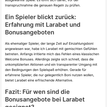
Inanspruchnahme die genauen Regeln zu prüfen.
Ein Spieler blickt zurück:
Erfahrung mit Larabet und
Bonusangeboten
Als ehemaliger Spieler, der lange Zeit auf Einzahlungsboni
angewiesen war, habe ich Larabet mit gemischten Gefühlen
betreten. Anfangs irritierte mich das Fehlen eines klassischen
Welcome Bonuses. Allerdings zeigte sich schnell, dass die
unkomplizierten Aktionen und ein transparenter Umgang mit
den Bedingungen den Spielspaß erhöhen. Gerade für
erfahrene Spieler, die nur gelegentlich Boni nutzen wollen,
bietet Larabet eine erfrischende Alternative.
Fazit: Für wen sind die
Bonusangebote bei Larabet