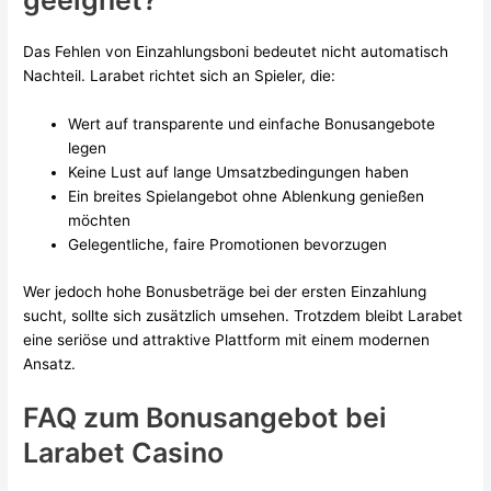
geeignet?
Das Fehlen von Einzahlungsboni bedeutet nicht automatisch
Nachteil. Larabet richtet sich an Spieler, die:
Wert auf transparente und einfache Bonusangebote
legen
Keine Lust auf lange Umsatzbedingungen haben
Ein breites Spielangebot ohne Ablenkung genießen
möchten
Gelegentliche, faire Promotionen bevorzugen
Wer jedoch hohe Bonusbeträge bei der ersten Einzahlung
sucht, sollte sich zusätzlich umsehen. Trotzdem bleibt Larabet
eine seriöse und attraktive Plattform mit einem modernen
Ansatz.
FAQ zum Bonusangebot bei
Larabet Casino