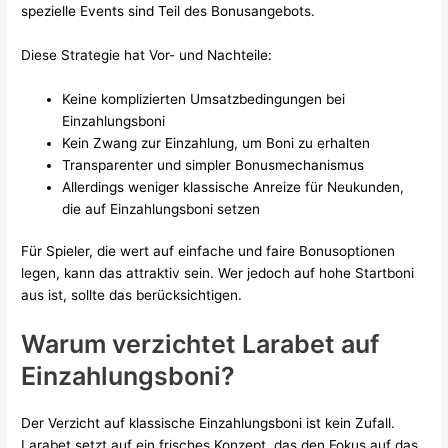
spezielle Events sind Teil des Bonusangebots.
Diese Strategie hat Vor- und Nachteile:
Keine komplizierten Umsatzbedingungen bei
Einzahlungsboni
Kein Zwang zur Einzahlung, um Boni zu erhalten
Transparenter und simpler Bonusmechanismus
Allerdings weniger klassische Anreize für Neukunden,
die auf Einzahlungsboni setzen
Für Spieler, die wert auf einfache und faire Bonusoptionen
legen, kann das attraktiv sein. Wer jedoch auf hohe Startboni
aus ist, sollte das berücksichtigen.
Warum verzichtet Larabet auf
Einzahlungsboni?
Der Verzicht auf klassische Einzahlungsboni ist kein Zufall.
Larabet setzt auf ein frisches Konzept, das den Fokus auf das