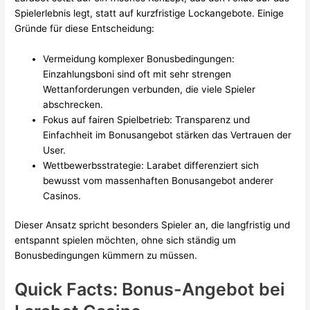
Spielerlebnis legt, statt auf kurzfristige Lockangebote. Einige
Gründe für diese Entscheidung:
Vermeidung komplexer Bonusbedingungen:
Einzahlungsboni sind oft mit sehr strengen
Wettanforderungen verbunden, die viele Spieler
abschrecken.
Fokus auf fairen Spielbetrieb: Transparenz und
Einfachheit im Bonusangebot stärken das Vertrauen der
User.
Wettbewerbsstrategie: Larabet differenziert sich
bewusst vom massenhaften Bonusangebot anderer
Casinos.
Dieser Ansatz spricht besonders Spieler an, die langfristig und
entspannt spielen möchten, ohne sich ständig um
Bonusbedingungen kümmern zu müssen.
Quick Facts: Bonus-Angebot bei