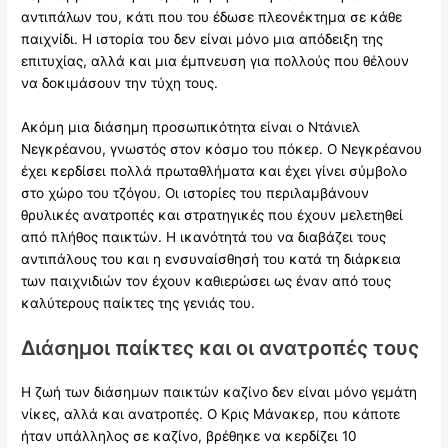
αντιπάλων του, κάτι που του έδωσε πλεονέκτημα σε κάθε
παιχνίδι. Η ιστορία του δεν είναι μόνο μια απόδειξη της
επιτυχίας, αλλά και μια έμπνευση για πολλούς που θέλουν
να δοκιμάσουν την τύχη τους.
Ακόμη μια διάσημη προσωπικότητα είναι ο Ντάνιελ
Νεγκρέανου, γνωστός στον κόσμο του πόκερ. Ο Νεγκρέανου
έχει κερδίσει πολλά πρωταθλήματα και έχει γίνει σύμβολο
στο χώρο του τζόγου. Οι ιστορίες του περιλαμβάνουν
θρυλικές ανατροπές και στρατηγικές που έχουν μελετηθεί
από πλήθος παικτών. Η ικανότητά του να διαβάζει τους
αντιπάλους του και η ενσυναίσθησή του κατά τη διάρκεια
των παιχνιδιών τον έχουν καθιερώσει ως έναν από τους
καλύτερους παίκτες της γενιάς του.
Διάσημοι παίκτες και οι ανατροπές τους
Η ζωή των διάσημων παικτών καζίνο δεν είναι μόνο γεμάτη
νίκες, αλλά και ανατροπές. Ο Κρις Μάνακερ, που κάποτε
ήταν υπάλληλος σε καζίνο, βρέθηκε να κερδίζει 10