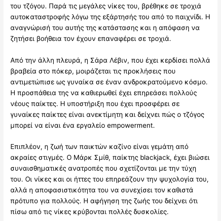
του τζόγου. Παρά τις μεγάλες νίκες του, βρέθηκε σε τροχιά
αυτοκαταστροφής λόγω της εξάρτησής του από το παιχνίδι. Η
αναγνώρισή του αυτής της κατάστασης και η απόφαση να
ζητήσει βοήθεια τον έχουν επαναφέρει σε τροχιά.
Από την άλλη πλευρά, η Σάρα Λέβιν, που έχει κερδίσει πολλά
βραβεία στο πόκερ, μοιράζεται τις προκλήσεις που
αντιμετώπισε ως γυναίκα σε έναν ανδροκρατούμενο κόσμο.
Η προσπάθεια της να καθιερωθεί έχει επηρεάσει πολλούς
νέους παίκτες. Η υποστήριξη που έχει προσφέρει σε
γυναίκες παίκτες είναι ανεκτίμητη και δείχνει πώς ο τζόγος
μπορεί να είναι ένα εργαλείο empowerment.
Επιπλέον, η ζωή των παικτών καζίνο είναι γεμάτη από
ακραίες στιγμές. Ο Μάρκ Σμίθ, παίκτης blackjack, έχει βιώσει
συναισθηματικές ανατροπές που σχετίζονται με την τύχη
του. Οι νίκες και οι ήττες του επηρεάζουν την ψυχολογία του,
αλλά η αποφασιστικότητα του να συνεχίσει τον καθιστά
πρότυπο για πολλούς. Η αφήγηση της ζωής του δείχνει ότι
πίσω από τις νίκες κρύβονται πολλές δυσκολίες.