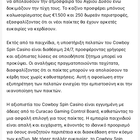
να απολαύσουν την ατμόσφαιρα του Άγριου Δύσου ενώ
δοκιμάζουν την τύχη τους. Το καζίνο προσφέρει μπόνους
καλωσορίσματος έως €1.500 και 250 δωρεάν περιστροφές,
εξασφαλίζοντας ότι οι νέοι παίκτες θα έχουν αρκετές
ευκαιρίες να κερδίσουν.
Εκτός από τα παιχνίδια, η υποστήριξη πελατών του Cowboy
Spin Casino είναι διαθέσιμη 24/7, προσφέροντας γρήγορες
και αξιόπιστες λύσεις σε οποιοδήποτε ζήτημα μπορεί να
προκύψει. Οι αναλήψεις πραγματοποιούνται ταχύτατα,
διασφαλίζοντας ότι οι παίκτες μπορούν να απολαύσουν τα
κέρδη τους χωρίς καθυστερήσεις. Αυτή η αφοσίωση στην
εξυπηρέτηση των πελατών ενισχύει την εμπιστοσύνη και την
ικανοποίηση των παικτών.
Η αξιοπιστία του Cowboy Spin Casino είναι εγγυημένη με
άδειες από το Curacao Gaming Control Board, καθιστώντας το
μια ασφαλή επιλογή για τους παίκτες. Η εμπειρία παιχνιδιού
είναι απαλή και ευχάριστη, κάνοντάς το ιδανικό προορισμό
για όσους αναζητούν περιπέτεια και διασκέδαση στον κόσμο
των καζίνο. Με τόσες πολλές ευκαιρίες, το Cowboy Spin