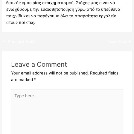
θετικής εμπειρίας στοιχηματισμού. Στόχος μας είναι να
ενισχύσουμε την ευαισθητοποίηση γύρω από το υπεύθυνο
παιχνίδι και να παρέχουμε όλα τα απαραίτητα εργαλεία
στους παίκτες.
←
Previous Post
Next Post
→
Leave a Comment
Your email address will not be published.
Required fields
are marked
*
Type
here..