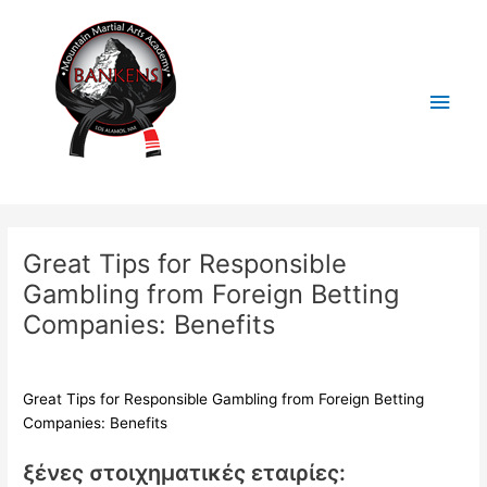
Skip
Main
to
content
Men
Post
navigation
Great Tips for Responsible
Gambling from Foreign Betting
Companies: Benefits
Leave a Comment
/
στοιχηματικες
/ By
BankensMMA
Great Tips for Responsible Gambling from Foreign Betting
Companies: Benefits
ξένες στοιχηματικές εταιρίες: