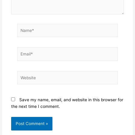
Name*
Email*
Website
Save my name, email, and website in this browser for
the next time I comment.