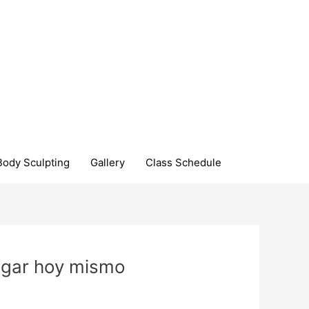
Body Sculpting
Gallery
Class Schedule
jugar hoy mismo