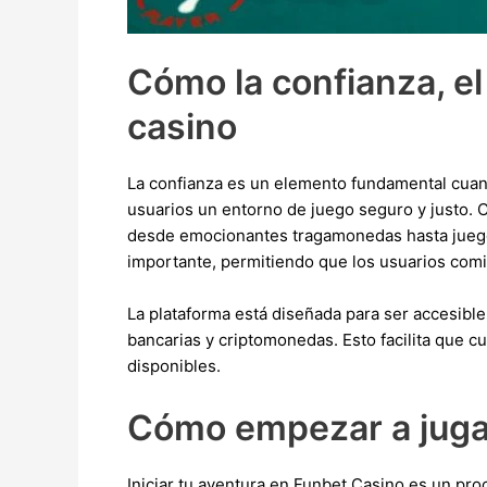
Cómo la confianza, e
casino
La confianza es un elemento fundamental cuand
usuarios un entorno de juego seguro y justo. 
desde emocionantes tragamonedas hasta juegos
importante, permitiendo que los usuarios comie
La plataforma está diseñada para ser accesible
bancarias y criptomonedas. Esto facilita que c
disponibles.
Cómo empezar a juga
Iniciar tu aventura en Funbet Casino es un pro