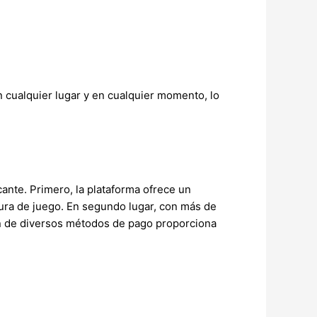
 cualquier lugar y en cualquier momento, lo
ante. Primero, la plataforma ofrece un
ra de juego. En segundo lugar, con más de
ión de diversos métodos de pago proporciona