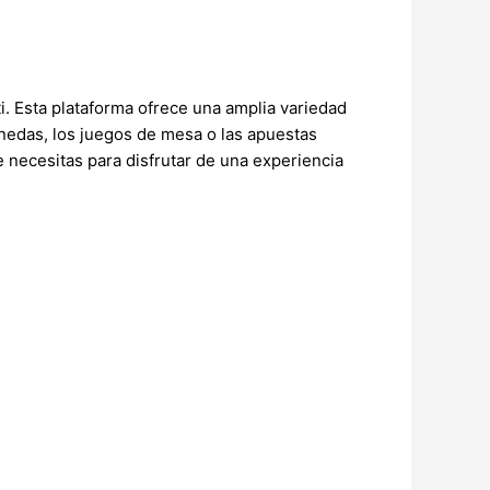
. Esta plataforma ofrece una amplia variedad
nedas, los juegos de mesa o las apuestas
 necesitas para disfrutar de una experiencia