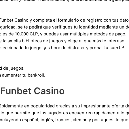
 Funbet Casino y completa el formulario de registro con tus dat
eguridad, se te pedirá que verifiques tu identidad mediante un d
 es de 10,000 CLP, y puedes usar múltiples métodos de pago.
 la amplia biblioteca de juegos y elige el que más te interese.
eccionado tu juego, ¡es hora de disfrutar y probar tu suerte!
d de juegos.
 aumentar tu bankroll.
e Funbet Casino
ápidamente en popularidad gracias a su impresionante oferta d
, lo que permite que los jugadores encuentren rápidamente lo 
 incluyendo español, inglés, francés, alemán y portugués, lo qu