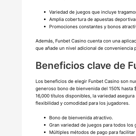
Variedad de juegos que incluye tragamo
Amplia cobertura de apuestas deportivas
Promociones constantes y bonos atractiv
Además, Funbet Casino cuenta con una aplicaci
que añade un nivel adicional de conveniencia p
Beneficios clave de 
Los beneficios de elegir Funbet Casino son num
generoso bono de bienvenida del 150% hasta $
16,000 títulos disponibles, la variedad asegu
flexibilidad y comodidad para los jugadores.
Bono de bienvenida atractivo.
Gran variedad de juegos para todos los 
Múltiples métodos de pago para facilitar