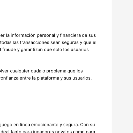
er la información personal y financiera de sus
 todas las transacciones sean seguras y que el
 fraude y garantizan que solo los usuarios
solver cualquier duda o problema que los
onfianza entre la plataforma y sus usuarios.
 juego en línea emocionante y segura. Con su
 ideal tanto para jugadores novatos como para