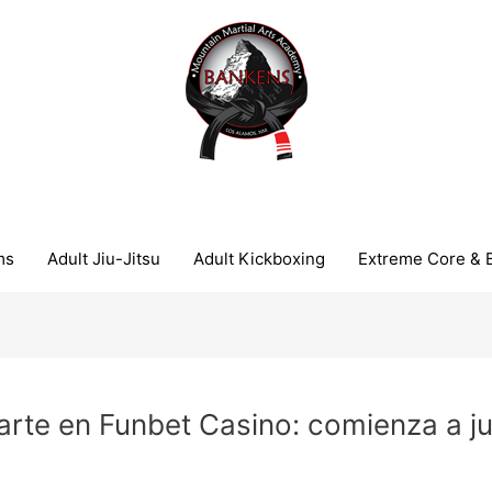
ms
Adult Jiu-Jitsu
Adult Kickboxing
Extreme Core & 
rarte en Funbet Casino: comienza a 