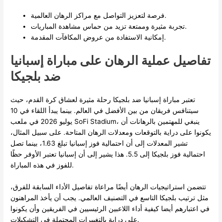
فرصة لتعزيز التواصل مع مراكز الرهان العالمية.
تجربة مثيرة وممتعة تزيد من حماس مشاهدة المباريات.
إمكانية الاستفادة من عروض المكافآت المقدمة.
تفاصيل عملية الرهان على مباراة إسبانيا
ضد بلجيكا
تعتبر مباراة إسبانيا ضد بلجيكا رحلة مثيرة لعشاق كرة القدم، حيث
سيتنافس فريقان من بين الأفضل في العالم. بينما يبدأ اللقاء في 10
يوليو 2026 في ملعب SoFi Stadium، ينبغي للمهتمين بالرهانات أن
يكونوا على دراية بالتوقعات ومعدلات الرهان المتاحة. على سبيل المثال،
تشير المعدلات إلى أن احتمالية فوز إسبانيا تبلغ 1.63، بينما تصل
احتمالية فوز بلجيكا إلى 5.5. هذا يشير إلى أن إسبانيا تعتبر الأوفر حظًا
للفوز في هذه المباراة.
تتضمن استراتيجيات الرهان أيضًا مراعاة تفاصيل الأداء السابقة للفرق،
مثل ترتيب بلجيكا التاسع في التصنيف العالمي. يجب أن يأخذ المراهنون
في اعتبارهم أيضا كيفية أداء اللاعبين الرئيسيين في الفريقين وأن يكونوا
على دراية بالتغييرات المحتملة في التشكيلات.