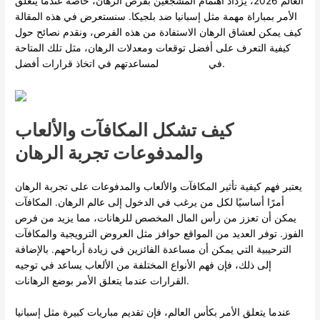
العالم 2026، يزداد اهتمام المشجعين بفرص الرهان، خاصة عندما يتعلق
الأمر بمباراة مهمة مثل إسبانيا ضد بلجيكا. سنستعرض في هذه المقالة
كيف يمكن لعشاق الرهان الاستفادة من هذه الفرص، ونقدم نصائح حول
كيفية التعرف على أفضل توقعات ومعدلات الرهان، مثل تلك المتاحة
لمساعدتهم في اتخاذ قرارات أفضل.
في
اقرأ المزيد
كيف تشكل المكافآت والألعاب
والمدفوعات تجربة الرهان
يعتبر فهم كيفية تأثير المكافآت والألعاب والمدفوعات على تجربة الرهان
أمرًا أساسيًا لكل من يرغب في الدخول إلى عالم الرهان. المكافآت
يمكن أن تعزز من رأس المال المخصص للرهانات، مما يزيد من فرص
الفوز. توفر العديد من المواقع حوافز مثل العروض الترويجية والمكافآت
الترحيبية التي يمكن أن مساعدة الفائزين في زيادة أرباحهم. بالإضافة
إلى ذلك، فإن فهم الأنواع المختلفة من الألعاب يساعد في توجيه
القرارات عندما يتعلق الأمر بوضع الرهانات.
عندما يتعلق الأمر بكأس العالم، فإن تقديم مباريات كبيرة مثل إسبانيا