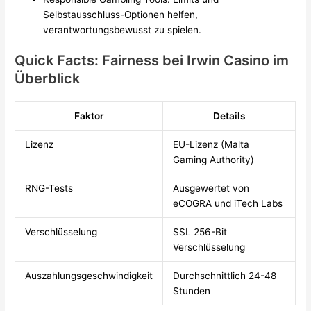
Selbstausschluss-Optionen helfen,
verantwortungsbewusst zu spielen.
Quick Facts: Fairness bei Irwin Casino im
Überblick
Faktor
Details
Lizenz
EU-Lizenz (Malta
Gaming Authority)
RNG-Tests
Ausgewertet von
eCOGRA und iTech Labs
Verschlüsselung
SSL 256-Bit
Verschlüsselung
Auszahlungsgeschwindigkeit
Durchschnittlich 24-48
Stunden