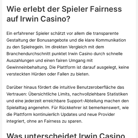
Wie erlebt der Spieler Fairness
auf Irwin Casino?
Ein erfahrener Spieler schätzt vor allem die transparente
Gestaltung der Bonusangebote und die klare Kommunikation
zu den Spielregeln. Im direkten Vergleich mit dem
Branchendurchschnitt punktet Irwin Casino durch schnelle
Auszahlungen und einen fairen Umgang mit
Gewinneinbehaltung. Die Plattform ist darauf ausgelegt, keine
versteckten Hürden oder Fallen zu bieten.
Darüber hinaus fördert die intuitive Benutzeroberfläche das
Vertrauen: Übersichtliche Limits, nachvollziehbare Statistiken
und eine jederzeit erreichbare Support-Abteilung machen den
Spielalltag angenehm. Für Rückkehrer ist bemerkenswert, wie
die Plattform kontinuierlich Updates und neue Provider
integriert, ohne an Fairness zu sparen.
Was unterscheidet Irwin Casino