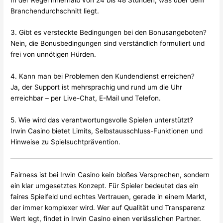
Branchendurchschnitt liegt.
3. Gibt es versteckte Bedingungen bei den Bonusangeboten?
Nein, die Bonusbedingungen sind verständlich formuliert und
frei von unnötigen Hürden.
4. Kann man bei Problemen den Kundendienst erreichen?
Ja, der Support ist mehrsprachig und rund um die Uhr
erreichbar – per Live-Chat, E-Mail und Telefon.
5. Wie wird das verantwortungsvolle Spielen unterstützt?
Irwin Casino bietet Limits, Selbstausschluss-Funktionen und
Hinweise zu Spielsuchtprävention.
Fairness ist bei Irwin Casino kein bloßes Versprechen, sondern
ein klar umgesetztes Konzept. Für Spieler bedeutet das ein
faires Spielfeld und echtes Vertrauen, gerade in einem Markt,
der immer komplexer wird. Wer auf Qualität und Transparenz
Wert legt, findet in Irwin Casino einen verlässlichen Partner.