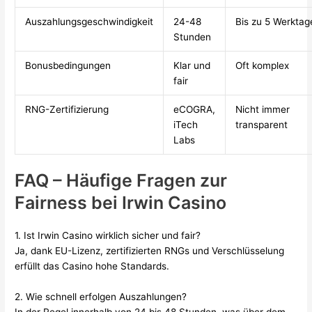
Auszahlungsgeschwindigkeit
24-48
Bis zu 5 Werktag
Stunden
Bonusbedingungen
Klar und
Oft komplex
fair
RNG-Zertifizierung
eCOGRA,
Nicht immer
iTech
transparent
Labs
FAQ – Häufige Fragen zur
Fairness bei Irwin Casino
1. Ist Irwin Casino wirklich sicher und fair?
Ja, dank EU-Lizenz, zertifizierten RNGs und Verschlüsselung
erfüllt das Casino hohe Standards.
2. Wie schnell erfolgen Auszahlungen?
In der Regel innerhalb von 24 bis 48 Stunden, was über dem