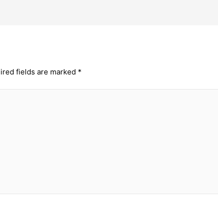
ired fields are marked
*