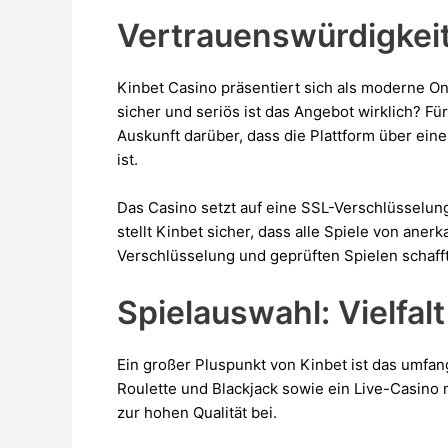
Vertrauenswürdigkeit
Kinbet Casino präsentiert sich als moderne O
sicher und seriös ist das Angebot wirklich? Für
Auskunft darüber, dass die Plattform über ein
ist.
Das Casino setzt auf eine SSL-Verschlüsselun
stellt Kinbet sicher, dass alle Spiele von an
Verschlüsselung und geprüften Spielen schafft 
Spielauswahl: Vielfal
Ein großer Pluspunkt von Kinbet ist das umfan
Roulette und Blackjack sowie ein Live-Casino
zur hohen Qualität bei.