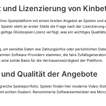
 und Lizenzierung von Kinbe
nline-Spielplattform mit einem breiten Angebot an Spielen un
 Spieler steht an erster Stelle die Frage nach der Lizenzierung
e gültige Glücksspiel-Lizenz verfügt, was ein wichtiges Qualitä
g, um sensible Daten wie Zahlungsinfos oder persönlichen Date
erkannten Software-Providern stammen, die faire Zufallsgenerat
eine solide Basis für die Vertrauenswürdigkeit der Plattform.
t und Qualität der Angebote
greiche Spieleportfolio. Spieler finden hier moderne Video-Slo
 mit echten Dealern. Renommierte Softwareentwickler wie Micr