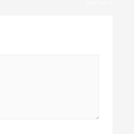
Next Post
→