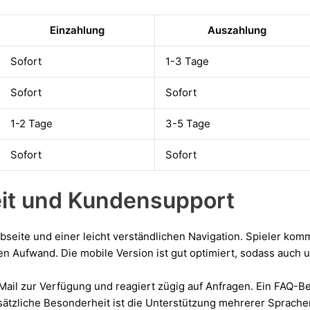
Einzahlung
Auszahlung
Sofort
1-3 Tage
Sofort
Sofort
1-2 Tage
3-5 Tage
Sofort
Sofort
eit und Kundensupport
ebseite und einer leicht verständlichen Navigation. Spieler kom
n Aufwand. Die mobile Version ist gut optimiert, sodass auch u
ail zur Verfügung und reagiert zügig auf Anfragen. Ein FAQ-B
 zusätzliche Besonderheit ist die Unterstützung mehrerer Sprach