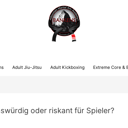
ms
Adult Jiu-Jitsu
Adult Kickboxing
Extreme Core & 
swürdig oder riskant für Spieler?
nsMMA