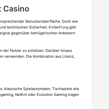
t Casino
d ansprechender Benutzeroberfläche. Doch wie
 und technischen Sicherheit. Kinbet1.org gibt
tssignal gegenüber betrügerischen Anbietern
n der Nutzer zu schützen. Darüber hinaus
oren verwenden. Die Kombination aus Lizenz,
ts, klassische Spielautomaten, Tischspiele wie
ogaming, NetEnt oder Evolution Gaming tragen