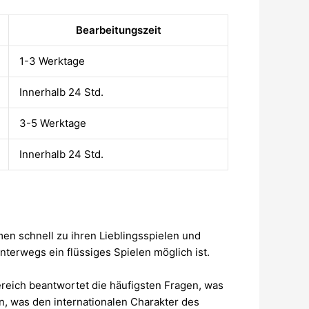
Bearbeitungszeit
1-3 Werktage
Innerhalb 24 Std.
3-5 Werktage
Innerhalb 24 Std.
men schnell zu ihren Lieblingsspielen und
nterwegs ein flüssiges Spielen möglich ist.
ereich beantwortet die häufigsten Fragen, was
en, was den internationalen Charakter des