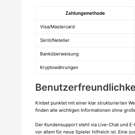
Zahlungsmethode
Visa/Mastercard
Skrill/Neteller
Banküberweisung
Kryptowährungen
Benutzerfreundlichk
Kinbet punktet mit einer klar strukturierten W
finden alle wichtigen Informationen ohne große
Der Kundensupport steht via Live-Chat und E-M
vor allem für neue Spieler hilfreich ist. Eine