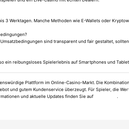
bis 3 Werktagen. Manche Methoden wie E-Wallets oder Kryptow
 Bedingungen?
ie Umsatzbedingungen sind transparent und fair gestaltet, sollt
et so ein reibungsloses Spielerlebnis auf Smartphones und Tablet
auenswürdige Plattform im Online-Casino-Markt. Die Kombination
t und gutem Kundenservice überzeugt. Für Spieler, die Wert au
ormationen und aktuelle Updates finden Sie auf
kinbet1.org
.