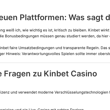
uen Plattformen: Was sagt d
ng weiß ich, wie wichtig es ist, kritisch zu bleiben. Kinbet wir
die Bonusbedingungen müssen genau studiert werden, da hier of
inbet faire Umsatzbedingungen und transparente Regeln. Das s
ger Hinweis: Verantwortungsvolles Spielen sollte immer oberste
te Fragen zu Kinbet Casino
iellizenz und verwendet moderne Verschlüsselungstechnologien 
chspielen und ein Live-Casino mit echten Dealern.