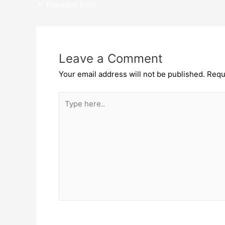
←
Previous Post
Leave a Comment
Your email address will not be published.
Requ
Type
here..