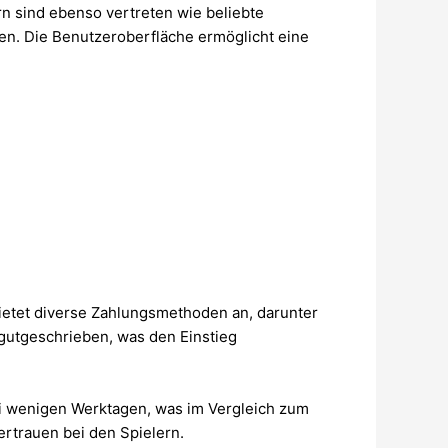
n sind ebenso vertreten wie beliebte
den. Die Benutzeroberfläche ermöglicht eine
bietet diverse Zahlungsmethoden an, darunter
 gutgeschrieben, was den Einstieg
bei wenigen Werktagen, was im Vergleich zum
ertrauen bei den Spielern.