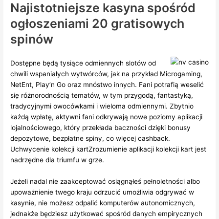
Najistotniejsze kasyna spośród
ogłoszeniami 20 gratisowych
spinów
Dostępne będą tysiące odmiennych slotów od
chwili wspaniałych wytwórców, jak na przykład Microgaming,
NetEnt, Play’n Go oraz mnóstwo innych. Fani potrafią weselić
się różnorodnością tematów, w tym przygodą, fantastyką,
tradycyjnymi owocówkami i wieloma odmiennymi. Zbytnio
każdą wpłatę, aktywni fani odkrywają nowe poziomy aplikacji
lojalnościowego, który przekłada baczności dzięki bonusy
depozytowe, bezpłatne spiny, co więcej cashback.
Uchwycenie kolekcji kartZrozumienie aplikacji kolekcji kart jest
nadrzędne dla triumfu w grze.
Jeżeli nadal nie zaakceptować osiągnąłeś pełnoletności albo
upoważnienie twego kraju odrzucić umożliwia odgrywać w
kasynie, nie możesz odpalić komputerów autonomicznych,
jednakże będziesz użytkować spośród danych empirycznych