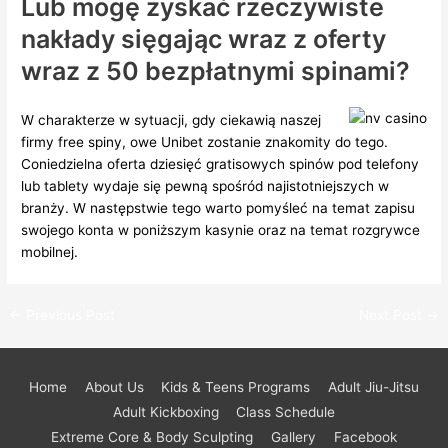
Lub mogę zyskać rzeczywiste
nakłady sięgając wraz z oferty
wraz z 50 bezpłatnymi spinami?
W charakterze w sytuacji, gdy ciekawią naszej
firmy free spiny, owe Unibet zostanie znakomity do tego.
Coniedzielna oferta dziesięć gratisowych spinów pod telefony
lub tablety wydaje się pewną spośród najistotniejszych w
branży. W następstwie tego warto pomyśleć na temat zapisu
swojego konta w poniższym kasynie oraz na temat rozgrywce
mobilnej.
←
Previous Post
Next Post
→
Home
About Us
Kids & Teens Programs
Adult Jiu-Jitsu
Adult Kickboxing
Class Schedule
Extreme Core & Body Sculpting
Gallery
Facebook