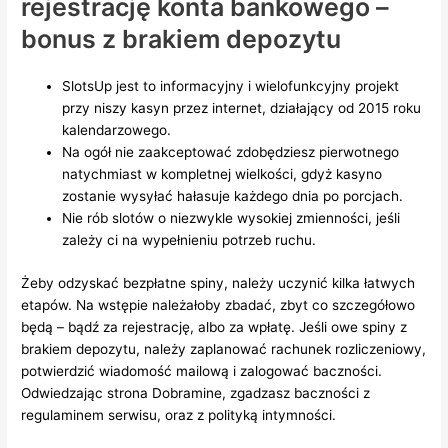
rejestrację konta bankowego –
bonus z brakiem depozytu
SlotsUp jest to informacyjny i wielofunkcyjny projekt
przy niszy kasyn przez internet, działający od 2015 roku
kalendarzowego.
Na ogół nie zaakceptować zdobędziesz pierwotnego
natychmiast w kompletnej wielkości, gdyż kasyno
zostanie wysyłać hałasuje każdego dnia po porcjach.
Nie rób slotów o niezwykle wysokiej zmienności, jeśli
zależy ci na wypełnieniu potrzeb ruchu.
Żeby odzyskać bezpłatne spiny, należy uczynić kilka łatwych
etapów. Na wstępie należałoby zbadać, zbyt co szczegółowo
będą – bądź za rejestrację, albo za wpłatę. Jeśli owe spiny z
brakiem depozytu, należy zaplanować rachunek rozliczeniowy,
potwierdzić wiadomość mailową i zalogować baczności.
Odwiedzając strona Dobramine, zgadzasz baczności z
regulaminem serwisu, oraz z polityką intymności.