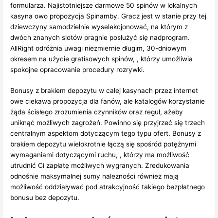
formularza. Najistotniejsze darmowe 50 spinów w lokalnych
kasyna owo propozycja Spinamby. Gracz jest w stanie przy tej
dziewczyny samodzielnie wyselekcjonować, na którym z
dwóch znanych slotów pragnie posłużyć się nadprogram.
AllRight odróżnia uwagi niezmiernie długim, 30-dniowym
okresem na użycie gratisowych spinów, , którzy umożliwia
spokojne opracowanie procedury rozrywki.
Bonusy z brakiem depozytu w całej kasynach przez internet
owe ciekawa propozycja dla fanów, ale katalogów korzystanie
żąda ścisłego zrozumienia czynników oraz reguł, ażeby
uniknąć możliwych zagrożeń. Powinno się przyjrzeć się trzech
centralnym aspektom dotyczącym tego typu ofert. Bonusy z
brakiem depozytu wielokrotnie łączą się spośród potężnymi
wymaganiami dotyczącymi ruchu, , którzy ma możliwość
utrudnić Ci zapłatę możliwych wygranych. Zredukowania
odnośnie maksymalnej sumy należności również mają
możliwość oddziaływać pod atrakcyjność takiego bezpłatnego
bonusu bez depozytu.