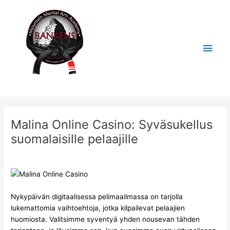
Skip
Main
to
content
Men
Post
navigation
Malina Online Casino: Syväsukellus
suomalaisille pelaajille
/
Uncategorized
/ By
BankensMMA
Nykypäivän digitaalisessa pelimaailmassa on tarjolla
lukemattomia vaihtoehtoja, jotka kilpailevat pelaajien
huomiosta. Valitsimme syventyä yhden nousevan tähden