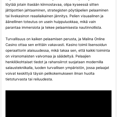
löytää jotain itseään kiinnostavaa, olipa kyseessä sitten
jättipottien jahtaaminen, strategisten pöytäpelien pelaaminen
tai livekasinon reaaliaikainen jännitys. Pelien visuaalinen ja
äänellinen toteutus on usein huippuluokkaa, mikä vain
parantaa immersiota ja tekee pelaamisesta nautinnollista.
Turvallisuus on kaiken pelaamisen perusta, ja Malina Online
Casino ottaa sen erittäin vakavasti. Kasino toimii lisensoidun
operaattorin alaisuudessa, mikä takaa sen, että kaikki toiminta
on viranomaisten valvomaa ja säädeltyä. Pelaajien
henkilökohtaiset tiedot ja rahansiirrot suojataan modernilla
salaustekniikalla, luoden turvallisen ympäristön, jossa pelaajat
voivat keskittyä täysin pelikokemukseen ilman huolta
tietoturvasta tai reiluudesta.