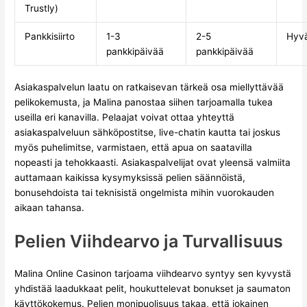
Trustly)
Pankkisiirto
1-3
2-5
Hyv
pankkipäivää
pankkipäivää
Asiakaspalvelun laatu on ratkaisevan tärkeä osa miellyttävää
pelikokemusta, ja Malina panostaa siihen tarjoamalla tukea
useilla eri kanavilla. Pelaajat voivat ottaa yhteyttä
asiakaspalveluun sähköpostitse, live-chatin kautta tai joskus
myös puhelimitse, varmistaen, että apua on saatavilla
nopeasti ja tehokkaasti. Asiakaspalvelijat ovat yleensä valmiita
auttamaan kaikissa kysymyksissä pelien säännöistä,
bonusehdoista tai teknisistä ongelmista mihin vuorokauden
aikaan tahansa.
Pelien Viihdearvo ja Turvallisuus
Malina Online Casinon tarjoama viihdearvo syntyy sen kyvystä
yhdistää laadukkaat pelit, houkuttelevat bonukset ja saumaton
käyttökokemus. Pelien monipuolisuus takaa, että jokainen