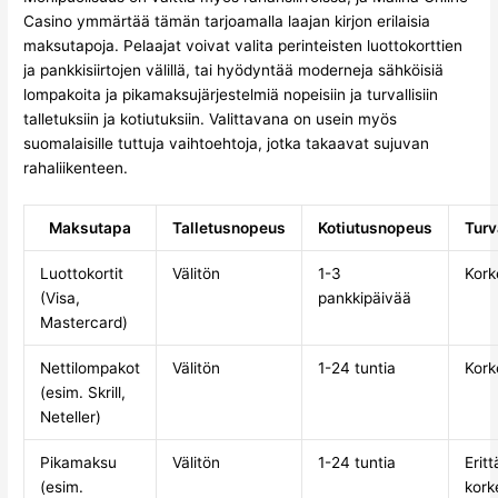
Casino ymmärtää tämän tarjoamalla laajan kirjon erilaisia
maksutapoja. Pelaajat voivat valita perinteisten luottokorttien
ja pankkisiirtojen välillä, tai hyödyntää moderneja sähköisiä
lompakoita ja pikamaksujärjestelmiä nopeisiin ja turvallisiin
talletuksiin ja kotiutuksiin. Valittavana on usein myös
suomalaisille tuttuja vaihtoehtoja, jotka takaavat sujuvan
rahaliikenteen.
Maksutapa
Talletusnopeus
Kotiutusnopeus
Turv
Luottokortit
Välitön
1-3
Kork
(Visa,
pankkipäivää
Mastercard)
Nettilompakot
Välitön
1-24 tuntia
Kork
(esim. Skrill,
Neteller)
Pikamaksu
Välitön
1-24 tuntia
Eritt
(esim.
kork