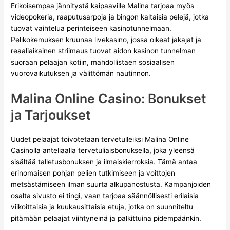
Erikoisempaa jännitystä kaipaaville Malina tarjoaa myös
videopokeria, raaputusarpoja ja bingon kaltaisia pelejä, jotka
tuovat vaihtelua perinteiseen kasinotunnelmaan.
Pelikokemuksen kruunaa livekasino, jossa oikeat jakajat ja
reaaliaikainen striimaus tuovat aidon kasinon tunnelman
suoraan pelaajan kotiin, mahdollistaen sosiaalisen
vuorovaikutuksen ja välittömän nautinnon.
Malina Online Casino: Bonukset
ja Tarjoukset
Uudet pelaajat toivotetaan tervetulleiksi Malina Online
Casinolla anteliaalla tervetuliaisbonuksella, joka yleensä
sisältää talletusbonuksen ja ilmaiskierroksia. Tämä antaa
erinomaisen pohjan pelien tutkimiseen ja voittojen
metsästämiseen ilman suurta alkupanostusta. Kampanjoiden
osalta sivusto ei tingi, vaan tarjoaa säännöllisesti erilaisia
viikoittaisia ja kuukausittaisia etuja, jotka on suunniteltu
pitämään pelaajat viihtyneinä ja palkittuina pidempäänkin.