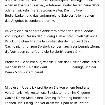
unverzichtbares Tool für alle Spielertypen. Neulinge finden
einen risikoarmen Einstieg, erfahrene Spieler testen neue Slots
oder entwickeln ihre Strategien weiter. Die intuitive
Bedienbarkeit und das umfangreiche Spielportfolio machen
das Angebot besonders attraktiv.
Im Vergleich zu anderen Anbietern öffnet der Demo Modus
von Kingdom Casino den Zugang zum echten Spielspaß ohne
Druck und ohne finanzielle Einstiegshürden. So wird das
Casino nicht nur zum Spielort, sondern auch zur Lernplattform,
die Vertrauen schafft und die Spielerbindung stärkt.
Probieren Sie selbst aus, wie viel Spaß das Spielen ohne Risiko
machen kann – ein Klick auf
casino kingdom
genügt, und der
Demo Modus steht bereit.
Mit diesem Überblick profitieren Sie von einem fundierten
Verständnis, wie kostenlose Spielautomaten im Kingdom
Casino Demo Modus Ihre iGaming-Erfahrung bereichern
können. Viel Erfolg und vor allem viel Spaß beim Testen!