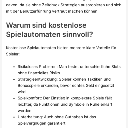
davon, da sie ohne Zeitdruck Strategien ausprobieren und sich
mit der Benutzerführung vertraut machen können.
Warum sind kostenlose
Spielautomaten sinnvoll?
Kostenlose Spielautomaten bieten mehrere klare Vorteile für
Spieler:
Risikoloses Probieren: Man testet unterschiedliche Slots
ohne finanzielles Risiko.
Strategieentwicklung: Spieler können Taktiken und
Bonusspiele erkunden, bevor echtes Geld eingesetzt
wird.
Spielkomfort: Der Einstieg in komplexere Spiele fällt
leichter, da Funktionen und Symbole in Ruhe erklärt
werden.
Unterhaltung: Auch ohne Guthaben ist das
Spielvergnügen garantiert.