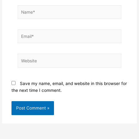
Name*
Email*
Website
Save my name, email, and website in this browser for
the next time I comment.