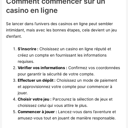
Comment commencer sur un
casino en ligne
Se lancer dans l’univers des casinos en ligne peut sembler
intimidant, mais avec les bonnes étapes, cela devient un jeu
d’enfant.
S’inscrire :
Choisissez un casino en ligne réputé et
créez un compte en fournissant les informations
requises.
Vérifier vos informations :
Confirmez vos coordonnées
pour garantir la sécurité de votre compte.
Effectuer un dépôt :
Choisissez un mode de paiement
et approvisionnez votre compte pour commencer à
jouer.
Choisir votre jeu :
Parcourez la sélection de jeux et
choisissez celui qui vous attire le plus.
Commencer à jouer :
Lancez-vous dans l’aventure et
amusez-vous tout en jouant de manière responsable.