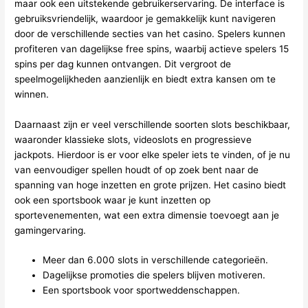
maar ook een uitstekende gebruikerservaring. De interface is
gebruiksvriendelijk, waardoor je gemakkelijk kunt navigeren
door de verschillende secties van het casino. Spelers kunnen
profiteren van dagelijkse free spins, waarbij actieve spelers 15
spins per dag kunnen ontvangen. Dit vergroot de
speelmogelijkheden aanzienlijk en biedt extra kansen om te
winnen.
Daarnaast zijn er veel verschillende soorten slots beschikbaar,
waaronder klassieke slots, videoslots en progressieve
jackpots. Hierdoor is er voor elke speler iets te vinden, of je nu
van eenvoudiger spellen houdt of op zoek bent naar de
spanning van hoge inzetten en grote prijzen. Het casino biedt
ook een sportsbook waar je kunt inzetten op
sportevenementen, wat een extra dimensie toevoegt aan je
gamingervaring.
Meer dan 6.000 slots in verschillende categorieën.
Dagelijkse promoties die spelers blijven motiveren.
Een sportsbook voor sportweddenschappen.