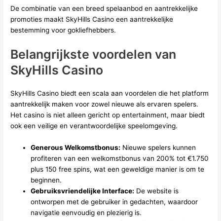
De combinatie van een breed spelaanbod en aantrekkelijke
promoties maakt SkyHills Casino een aantrekkelijke
bestemming voor gokliefhebbers.
Belangrijkste voordelen van
SkyHills Casino
SkyHills Casino biedt een scala aan voordelen die het platform
aantrekkelijk maken voor zowel nieuwe als ervaren spelers.
Het casino is niet alleen gericht op entertainment, maar biedt
ook een veilige en verantwoordelijke speelomgeving.
Generous Welkomstbonus:
Nieuwe spelers kunnen
profiteren van een welkomstbonus van 200% tot €1.750
plus 150 free spins, wat een geweldige manier is om te
beginnen.
Gebruiksvriendelijke Interface:
De website is
ontworpen met de gebruiker in gedachten, waardoor
navigatie eenvoudig en plezierig is.