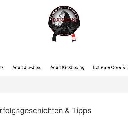
ms
Adult Jiu-Jitsu
Adult Kickboxing
Extreme Core & 
Erfolgsgeschichten & Tipps