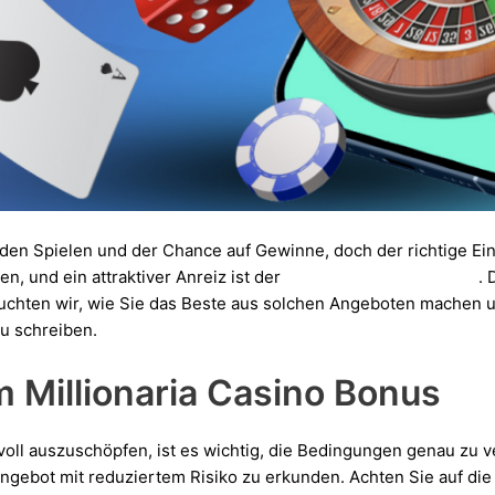
den Spielen und der Chance auf Gewinne, doch der richtige Eins
, und ein attraktiver Anreiz ist der
Millionaria Casino Bonus
. 
leuchten wir, wie Sie das Beste aus solchen Angeboten machen
u schreiben.
m Millionaria Casino Bonus
ll auszuschöpfen, ist es wichtig, die Bedingungen genau zu ver
angebot mit reduziertem Risiko zu erkunden. Achten Sie auf die