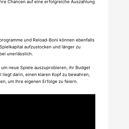
Ihre Chancen auf eine erfolgreiche Auszahlung
eueprogramme und Reload-Boni können ebenfalls
Spielkapital aufzustocken und länger zu
bei unerlässlich.
, um neue Spiele auszuprobieren, ihr Budget
liegt darin, einen klaren Kopf zu bewahren,
zen, um Ihre eigenen Erfolge zu feiern.