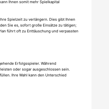
kann Ihnen somit mehr Spielkapital
Ihre Spielzeit zu verlängern. Dies gibt Ihnen
n Sie es, sofort große Einsätze zu tätigen;
lan führt oft zu Enttäuschung und verpassten
ngehende Erfolgsspieler. Während
 leisten oder sogar ausgeschlossen sein.
füllen. Ihre Wahl kann den Unterschied