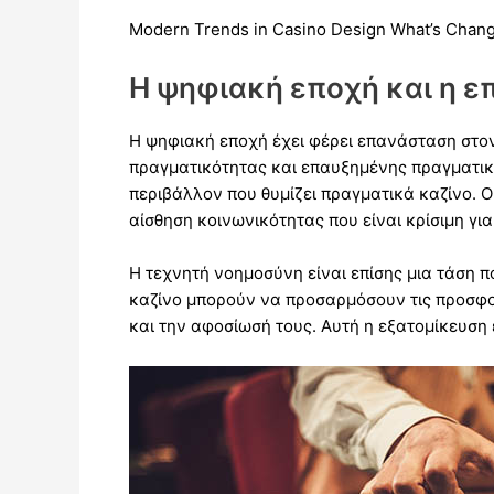
Modern Trends in Casino Design What’s Chan
Η ψηφιακή εποχή και η ε
Η ψηφιακή εποχή έχει φέρει επανάσταση στον 
πραγματικότητας και επαυξημένης πραγματικό
περιβάλλον που θυμίζει πραγματικά καζίνο. 
αίσθηση κοινωνικότητας που είναι κρίσιμη για
Η τεχνητή νοημοσύνη είναι επίσης μια τάση π
καζίνο μπορούν να προσαρμόσουν τις προσφορέ
και την αφοσίωσή τους. Αυτή η εξατομίκευση ε