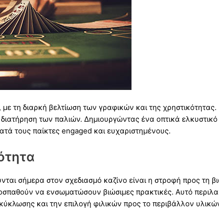
, με τη διαρκή βελτίωση των γραφικών και της χρηστικότητας.
διατήρηση των παλιών. Δημιουργώντας ένα οπτικά ελκυστικό 
ατά τους παίκτες engaged και ευχαριστημένους.
ότητα
νται σήμερα στον σχεδιασμό καζίνο είναι η στροφή προς τη β
ροσπαθούν να ενσωματώσουν βιώσιμες πρακτικές. Αυτό περιλ
ύκλωσης και την επιλογή φιλικών προς το περιβάλλον υλικών