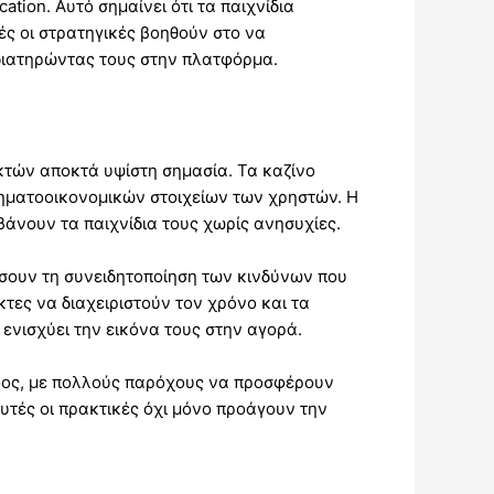
tion. Αυτό σημαίνει ότι τα παιχνίδια
ς οι στρατηγικές βοηθούν στο να
 διατηρώντας τους στην πλατφόρμα.
ικτών αποκτά υψίστη σημασία. Τα καζίνο
ηματοοικονομικών στοιχείων των χρηστών. Η
άνουν τα παιχνίδια τους χωρίς ανησυχίες.
ήσουν τη συνειδητοποίηση των κινδύνων που
τες να διαχειριστούν τον χρόνο και τα
ενισχύει την εικόνα τους στην αγορά.
αφος, με πολλούς παρόχους να προσφέρουν
υτές οι πρακτικές όχι μόνο προάγουν την