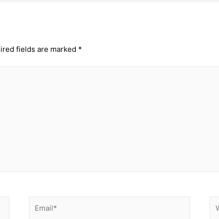
ired fields are marked
*
Email*
We