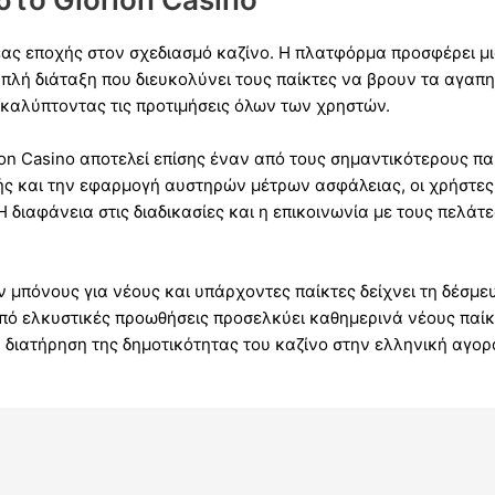
έας εποχής στον σχεδιασμό καζίνο. Η πλατφόρμα προσφέρει μι
λή διάταξη που διευκολύνει τους παίκτες να βρουν τα αγαπη
ς, καλύπτοντας τις προτιμήσεις όλων των χρηστών.
ion Casino αποτελεί επίσης έναν από τους σημαντικότερους π
 και την εφαρμογή αυστηρών μέτρων ασφάλειας, οι χρήστες μ
Η διαφάνεια στις διαδικασίες και η επικοινωνία με τους πελά
πόνους για νέους και υπάρχοντες παίκτες δείχνει τη δέσμευ
 από ελκυστικές προωθήσεις προσελκύει καθημερινά νέους παί
 διατήρηση της δημοτικότητας του καζίνο στην ελληνική αγορ