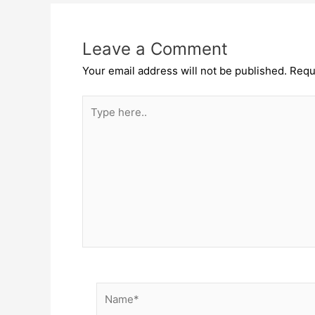
Leave a Comment
Your email address will not be published.
Requ
Type
here..
Name*