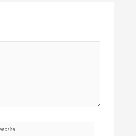
bsite