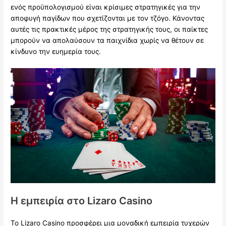
ενός προϋπολογισμού είναι κρίσιμες στρατηγικές για την
αποφυγή παγίδων που σχετίζονται με τον τζόγο. Κάνοντας
αυτές τις πρακτικές μέρος της στρατηγικής τους, οι παίκτες
μπορούν να απολαύσουν τα παιχνίδια χωρίς να θέτουν σε
κίνδυνο την ευημερία τους.
Η εμπειρία στο Lizaro Casino
Το Lizaro Casino προσφέρει μια μοναδική εμπειρία τυχερών