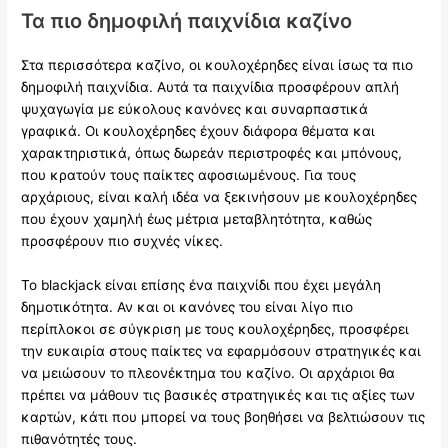
Τα πιο δημοφιλή παιχνίδια καζίνο
Στα περισσότερα καζίνο, οι κουλοχέρηδες είναι ίσως τα πιο
δημοφιλή παιχνίδια. Αυτά τα παιχνίδια προσφέρουν απλή
ψυχαγωγία με εύκολους κανόνες και συναρπαστικά
γραφικά. Οι κουλοχέρηδες έχουν διάφορα θέματα και
χαρακτηριστικά, όπως δωρεάν περιστροφές και μπόνους,
που κρατούν τους παίκτες αφοσιωμένους. Για τους
αρχάριους, είναι καλή ιδέα να ξεκινήσουν με κουλοχέρηδες
που έχουν χαμηλή έως μέτρια μεταβλητότητα, καθώς
προσφέρουν πιο συχνές νίκες.
Το blackjack είναι επίσης ένα παιχνίδι που έχει μεγάλη
δημοτικότητα. Αν και οι κανόνες του είναι λίγο πιο
περίπλοκοι σε σύγκριση με τους κουλοχέρηδες, προσφέρει
την ευκαιρία στους παίκτες να εφαρμόσουν στρατηγικές και
να μειώσουν το πλεονέκτημα του καζίνο. Οι αρχάριοι θα
πρέπει να μάθουν τις βασικές στρατηγικές και τις αξίες των
καρτών, κάτι που μπορεί να τους βοηθήσει να βελτιώσουν τις
πιθανότητές τους.