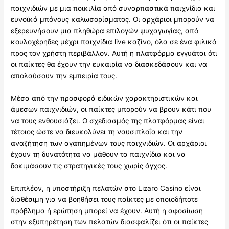
παιχνιδιών με μια ποικιλία από συναρπαστικά παιχνίδια και
ευνοϊκά μπόνους καλωσορίσματος. Οι αρχάριοι μπορούν να
εξερευνήσουν μια πληθώρα επιλογών ψυχαγωγίας, από
κουλοχέρηδες μέχρι παιχνίδια live καζίνο, όλα σε ένα φιλικό
προς τον χρήστη περιβάλλον. Αυτή η πλατφόρμα εγγυάται ότι
οι παίκτες θα έχουν την ευκαιρία να διασκεδάσουν και να
απολαύσουν την εμπειρία τους.
Μέσα από την προσφορά ειδικών χαρακτηριστικών και
άμεσων παιχνιδιών, οι παίκτες μπορούν να βρουν κάτι που
να τους ενθουσιάζει. Ο σχεδιασμός της πλατφόρμας είναι
τέτοιος ώστε να διευκολύνει τη ναυσιπλοΐα και την
αναζήτηση των αγαπημένων τους παιχνιδιών. Οι αρχάριοι
έχουν τη δυνατότητα να μάθουν τα παιχνίδια και να
δοκιμάσουν τις στρατηγικές τους χωρίς άγχος.
Επιπλέον, η υποστήριξη πελατών στο Lizaro Casino είναι
διαθέσιμη για να βοηθήσει τους παίκτες με οποιοδήποτε
πρόβλημα ή ερώτηση μπορεί να έχουν. Αυτή η αφοσίωση
στην εξυπηρέτηση των πελατών διασφαλίζει ότι οι παίκτες