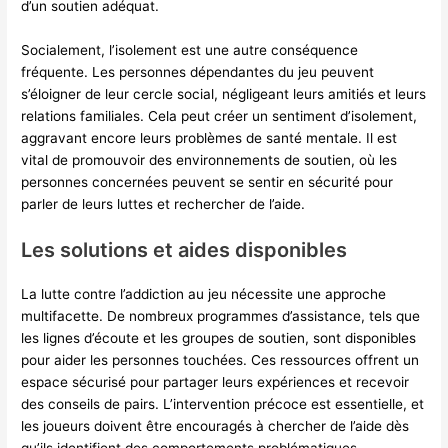
d’un soutien adéquat.
Socialement, l’isolement est une autre conséquence
fréquente. Les personnes dépendantes du jeu peuvent
s’éloigner de leur cercle social, négligeant leurs amitiés et leurs
relations familiales. Cela peut créer un sentiment d’isolement,
aggravant encore leurs problèmes de santé mentale. Il est
vital de promouvoir des environnements de soutien, où les
personnes concernées peuvent se sentir en sécurité pour
parler de leurs luttes et rechercher de l’aide.
Les solutions et aides disponibles
La lutte contre l’addiction au jeu nécessite une approche
multifacette. De nombreux programmes d’assistance, tels que
les lignes d’écoute et les groupes de soutien, sont disponibles
pour aider les personnes touchées. Ces ressources offrent un
espace sécurisé pour partager leurs expériences et recevoir
des conseils de pairs. L’intervention précoce est essentielle, et
les joueurs doivent être encouragés à chercher de l’aide dès
qu’ils identifient des comportements problématiques.