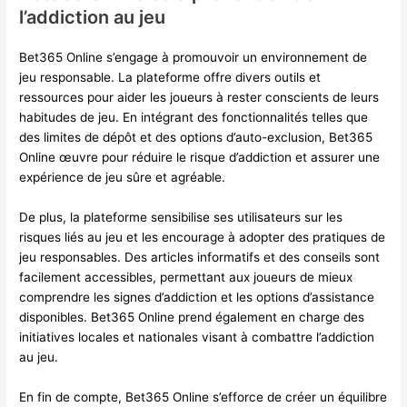
l’addiction au jeu
Bet365 Online s’engage à promouvoir un environnement de
jeu responsable. La plateforme offre divers outils et
ressources pour aider les joueurs à rester conscients de leurs
habitudes de jeu. En intégrant des fonctionnalités telles que
des limites de dépôt et des options d’auto-exclusion, Bet365
Online œuvre pour réduire le risque d’addiction et assurer une
expérience de jeu sûre et agréable.
De plus, la plateforme sensibilise ses utilisateurs sur les
risques liés au jeu et les encourage à adopter des pratiques de
jeu responsables. Des articles informatifs et des conseils sont
facilement accessibles, permettant aux joueurs de mieux
comprendre les signes d’addiction et les options d’assistance
disponibles. Bet365 Online prend également en charge des
initiatives locales et nationales visant à combattre l’addiction
au jeu.
En fin de compte, Bet365 Online s’efforce de créer un équilibre