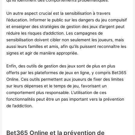
Un autre aspect crucial est la sensibilisation à travers
l’éducation. Informer le public sur les dangers du jeu compulsif
et enseigner des stratégies de gestion des jeux d’argent peut
réduire les risques d’addiction. Les campagnes de
sensibilisation doivent cibler non seulement les joueurs, mais
aussi leurs familles et amis, afin qu’ils puissent reconnaître les
signes et agir de manière appropriée.
Enfin, des outils de gestion des jeux sont de plus en plus
offerts par les plateformes de jeux en ligne, y compris Bet365
Online. Ces outils permettent aux joueurs de fixer des limites
sur leurs dépenses et le temps de jeu, favorisant un
comportement plus responsable. L’utilisation de ces
fonctionnalités peut être un pas important vers la prévention
de l’addiction.
Bet365 Online et la prévention de