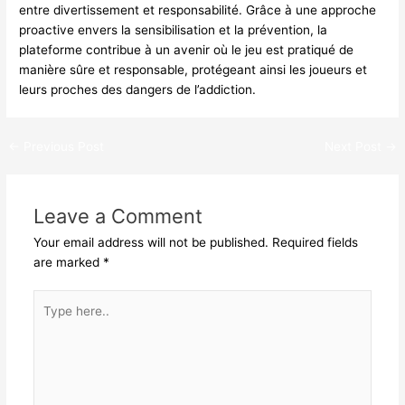
entre divertissement et responsabilité. Grâce à une approche
proactive envers la sensibilisation et la prévention, la
plateforme contribue à un avenir où le jeu est pratiqué de
manière sûre et responsable, protégeant ainsi les joueurs et
leurs proches des dangers de l’addiction.
←
Previous Post
Next Post
→
Leave a Comment
Your email address will not be published.
Required fields
are marked
*
Type
here..