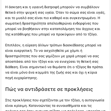
Η άσκηση και η υγιεινή διατροφή μπορούν να συμβάλουν
θετικά στην ψυχική σας υγεία. Όταν το σώμα σας είναι υγιές,
και το μυαλό σας είναι πιο καθαρό και συγκεντρωμένο. Η
σωματική δραστηριότητα απελευθερώνει ενδορφίνες που
μπορεί να βοηθήσουν στην καταπολέμηση του άγχους και
της κατάθλιψης που μπορεί να προκύψουν από το τζόγο.
Επιπλέον, η εύρεση άλλων τρόπων διασκέδασης μπορεί να
είναι ευεργετική. Το να ασχοληθείτε με χόμπι ή
δραστηριότητες που σας γεμίζουν με χαρά μπορεί να σας
αποσπάσει από τον τζόγο και να ενισχύσει τη θετική σας
διάθεση. Είναι σημαντικό να θυμάστε ότι ο τζόγος θα πρέπει
να είναι μόνο ένα κομμάτι της ζωής σας και όχι η κύρια
πηγή ευχαρίστησης.
Πώς να αντιδράσετε σε προκλήσεις
Στις προκλήσεις που σχετίζονται με τον τζόγο, η αυτογνωσία
είναι κρίσιμη. Κατανοώντας τα συναισθήματα και τις
σκέψεις σας όταν αντιμετωπίζετε μια πρόκληση, μπορείτε να