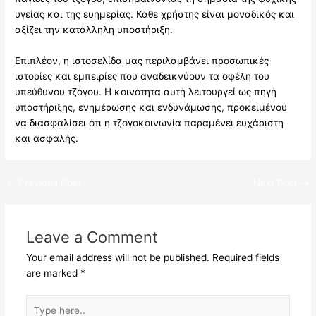
υγείας και της ευημερίας. Κάθε χρήστης είναι μοναδικός και
αξίζει την κατάλληλη υποστήριξη.
Επιπλέον, η ιστοσελίδα μας περιλαμβάνει προσωπικές
ιστορίες και εμπειρίες που αναδεικνύουν τα οφέλη του
υπεύθυνου τζόγου. Η κοινότητα αυτή λειτουργεί ως πηγή
υποστήριξης, ενημέρωσης και ενδυνάμωσης, προκειμένου
να διασφαλίσει ότι η τζογοκοινωνία παραμένει ευχάριστη
και ασφαλής.
←
Previous Post
Next Post
→
Leave a Comment
Your email address will not be published.
Required fields
are marked
*
Type