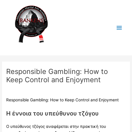
Skip
Main
to
content
Men
Post
navigation
Responsible Gambling: How to
Keep Control and Enjoyment
Leave a Comment
/
public
/ By
BankensMMA
Responsible Gambling: How to Keep Control and Enjoyment
Η έννοια του υπεύθυνου τζόγου
Ο υπεύθυνος τζόγος αναφέρεται στην πρακτική του