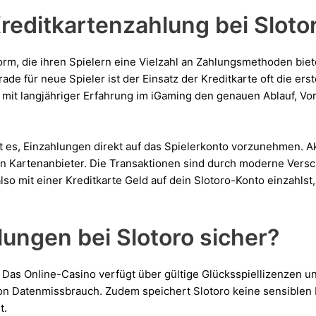
Kreditkartenzahlung bei Sloto
orm, die ihren Spielern eine Vielzahl an Zahlungsmethoden bie
ade für neue Spieler ist der Einsatz der Kreditkarte oft die erst
 mit langjähriger Erfahrung im iGaming den genauen Ablauf, Vor
ht es, Einzahlungen direkt auf das Spielerkonto vorzunehmen. 
en Kartenanbieter. Die Transaktionen sind durch moderne Vers
so mit einer Kreditkarte Geld auf dein Slotoro-Konto einzahlst,
lungen bei Slotoro sicher?
e. Das Online-Casino verfügt über gültige Glücksspiellizenzen u
on Datenmissbrauch. Zudem speichert Slotoro keine sensiblen 
t.