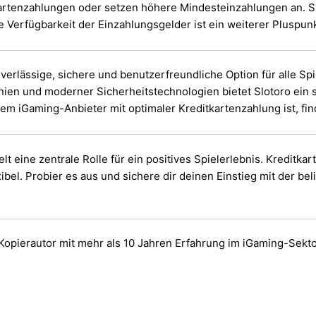
artenzahlungen oder setzen höhere Mindesteinzahlungen an. Sl
le Verfügbarkeit der Einzahlungsgelder ist ein weiterer Plusp
uverlässige, sichere und benutzerfreundliche Option für alle Spi
nien und moderner Sicherheitstechnologien bietet Slotoro ein
em iGaming-Anbieter mit optimaler Kreditkartenzahlung ist, fin
eine zentrale Rolle für ein positives Spielerlebnis. Kreditkart
exibel. Probier es aus und sichere dir deinen Einstieg mit der b
Kopierautor mit mehr als 10 Jahren Erfahrung im iGaming-Sekto