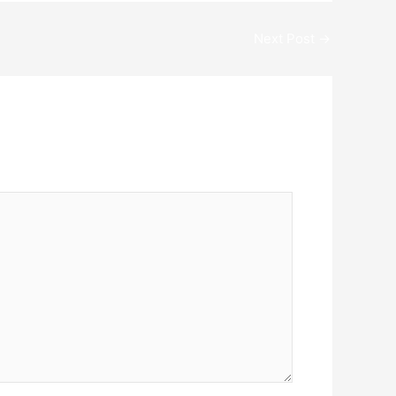
Next Post
→