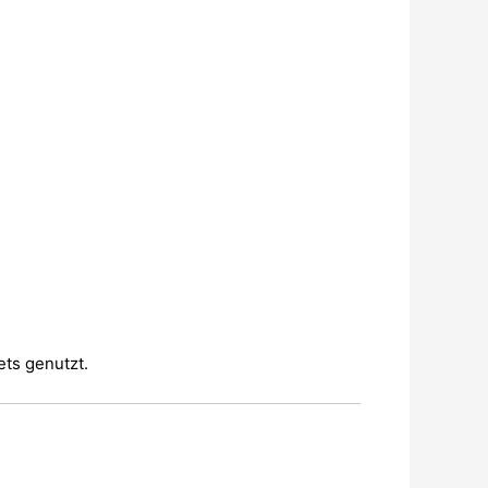
ets genutzt.