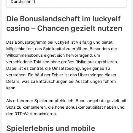
Durchschnitt
Die Bonuslandschaft im luckyelf
casino – Chancen gezielt nutzen
Das Bonusprogramm bei luckyelf ist vielfältig und bietet
Möglichkeiten, das Spielkapital zu erhöhen. Besonders der
Willkommensbonus eignet sich hervorragend, um
verschiedene Taktiken ohne großes Risiko auszuprobieren.
Dabei ist es zentral, die Umsatzbedingungen genau zu
verstehen. Ein häufiger Fehler ist das Überspringen dieser
Details, was zu Enttäuschungen bei Auszahlungen führen
kann.
Als erfahrener Spieler empfehle ich, Bonusangebote gezielt mit
Slots zu kombinieren, die hohe Bonuskompatibilität haben und
den RTP-Wert maximieren.
Spielerlebnis und mobile