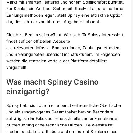
Markt mit smarten Features und hohem Spielkomfort punktet.
Für Spieler, die Wert auf Sicherheit, Spielvielfalt und moderne
Zahlungsmethoden legen, stellt Spinsy eine attraktive Option
dar, die sich klar von üblichen Angeboten abhebt.
Gleich zu Beginn sei erwähnt: Wer sich für Spinsy interessiert,
findet auf der offiziellen Webseite
https://spinsy-deutsch.com
alle relevanten Infos zu Bonusaktionen, Zahlungsmethoden
und Spielangeboten übersichtlich strukturiert. Im Folgenden
werden die zentralen Vorteile der Plattform detailliert
vorgestellt.
Was macht Spinsy Casino
einzigartig?
Spinsy hebt sich durch eine benutzerfreundliche Oberfläche
und ein ausgewogenes Gesamtpaket hervor. Besonders
auffällig ist der Fokus auf eine schnelle und unkomplizierte
Nutzerführung ohne technische Hürden. Die Website ist
modern gestaltet, lädt zügig und ermöglicht Spielern einen