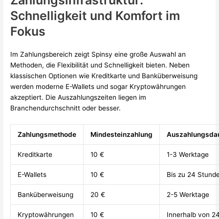
Zahlungsinfrastruktur:
Schnelligkeit und Komfort im
Fokus
Im Zahlungsbereich zeigt Spinsy eine große Auswahl an
Methoden, die Flexibilität und Schnelligkeit bieten. Neben
klassischen Optionen wie Kreditkarte und Banküberweisung
werden moderne E-Wallets und sogar Kryptowährungen
akzeptiert. Die Auszahlungszeiten liegen im
Branchendurchschnitt oder besser.
Zahlungsmethode
Mindesteinzahlung
Auszahlungsda
Kreditkarte
10 €
1-3 Werktage
E-Wallets
10 €
Bis zu 24 Stund
Banküberweisung
20 €
2-5 Werktage
Kryptowährungen
10 €
Innerhalb von 2