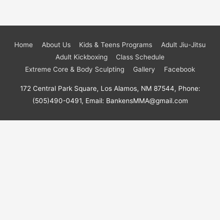
Home
About Us
Kids & Teens Programs
Adult Jiu-Jitsu
Adult Kickboxing
Class Schedule
Extreme Core & Body Sculpting
Gallery
Facebook
172 Central Park Square, Los Alamos, NM 87544, Phone:
(505)490-0491, Email: BankensMMA@gmail.com