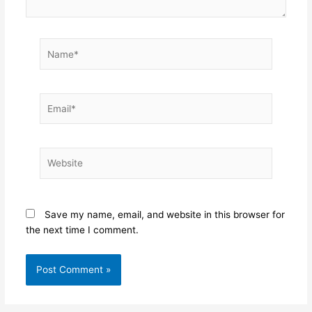
Name*
Email*
Website
Save my name, email, and website in this browser for
the next time I comment.