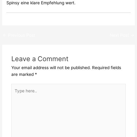
Spinsy eine klare Empfehlung wert.
←
Previous Post
Next Post
→
Leave a Comment
Your email address will not be published.
Required fields
are marked
*
Type
here..