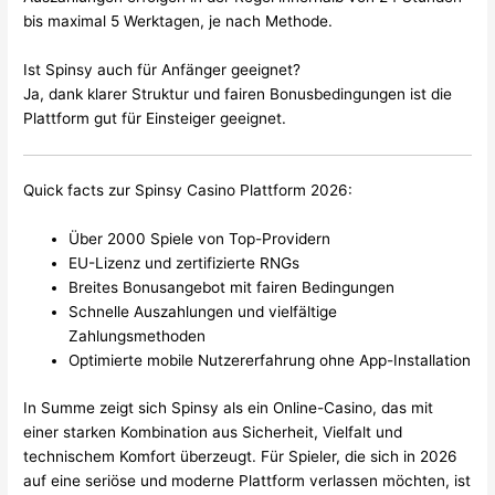
bis maximal 5 Werktagen, je nach Methode.
Ist Spinsy auch für Anfänger geeignet?
Ja, dank klarer Struktur und fairen Bonusbedingungen ist die
Plattform gut für Einsteiger geeignet.
Quick facts zur Spinsy Casino Plattform 2026:
Über 2000 Spiele von Top-Providern
EU-Lizenz und zertifizierte RNGs
Breites Bonusangebot mit fairen Bedingungen
Schnelle Auszahlungen und vielfältige
Zahlungsmethoden
Optimierte mobile Nutzererfahrung ohne App-Installation
In Summe zeigt sich Spinsy als ein Online-Casino, das mit
einer starken Kombination aus Sicherheit, Vielfalt und
technischem Komfort überzeugt. Für Spieler, die sich in 2026
auf eine seriöse und moderne Plattform verlassen möchten, ist