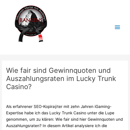
Skip
Main
to
content
Men
Post
navigation
Wie fair sind Gewinnquoten und
Auszahlungsraten im Lucky Trunk
Casino?
Leave a Comment
/
Uncategorized
/ By
BankensMMA
Als erfahrener SEO-Kopiraÿter mit zehn Jahren iGaming-
Expertise habe ich das Lucky Trunk Casino unter die Lupe
genommen, um zu klären: Wie fair sind hier Gewinnquoten und
Auszahlungsraten? In diesem Artikel analysiere ich die