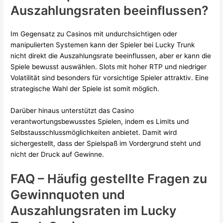
Auszahlungsraten beeinflussen?
Im Gegensatz zu Casinos mit undurchsichtigen oder
manipulierten Systemen kann der Spieler bei Lucky Trunk
nicht direkt die Auszahlungsrate beeinflussen, aber er kann die
Spiele bewusst auswählen. Slots mit hoher RTP und niedriger
Volatilität sind besonders für vorsichtige Spieler attraktiv. Eine
strategische Wahl der Spiele ist somit möglich.
Darüber hinaus unterstützt das Casino
verantwortungsbewusstes Spielen, indem es Limits und
Selbstausschlussmöglichkeiten anbietet. Damit wird
sichergestellt, dass der Spielspaß im Vordergrund steht und
nicht der Druck auf Gewinne.
FAQ – Häufig gestellte Fragen zu
Gewinnquoten und
Auszahlungsraten im Lucky