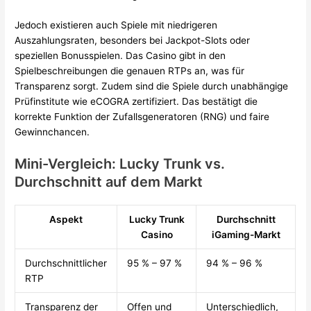
Jedoch existieren auch Spiele mit niedrigeren
Auszahlungsraten, besonders bei Jackpot-Slots oder
speziellen Bonusspielen. Das Casino gibt in den
Spielbeschreibungen die genauen RTPs an, was für
Transparenz sorgt. Zudem sind die Spiele durch unabhängige
Prüfinstitute wie eCOGRA zertifiziert. Das bestätigt die
korrekte Funktion der Zufallsgeneratoren (RNG) und faire
Gewinnchancen.
Mini-Vergleich: Lucky Trunk vs.
Durchschnitt auf dem Markt
Aspekt
Lucky Trunk
Durchschnitt
Casino
iGaming-Markt
Durchschnittlicher
95 % – 97 %
94 % – 96 %
RTP
Transparenz der
Offen und
Unterschiedlich,