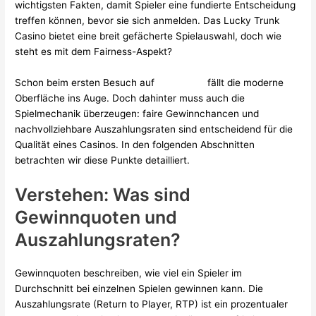
wichtigsten Fakten, damit Spieler eine fundierte Entscheidung
treffen können, bevor sie sich anmelden. Das Lucky Trunk
Casino bietet eine breit gefächerte Spielauswahl, doch wie
steht es mit dem Fairness-Aspekt?
Schon beim ersten Besuch auf
luckytrunk
fällt die moderne
Oberfläche ins Auge. Doch dahinter muss auch die
Spielmechanik überzeugen: faire Gewinnchancen und
nachvollziehbare Auszahlungsraten sind entscheidend für die
Qualität eines Casinos. In den folgenden Abschnitten
betrachten wir diese Punkte detailliert.
Verstehen: Was sind
Gewinnquoten und
Auszahlungsraten?
Gewinnquoten beschreiben, wie viel ein Spieler im
Durchschnitt bei einzelnen Spielen gewinnen kann. Die
Auszahlungsrate (Return to Player, RTP) ist ein prozentualer