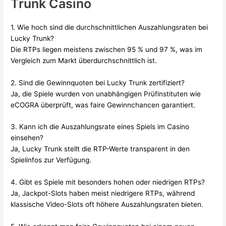
Trunk Casino
1. Wie hoch sind die durchschnittlichen Auszahlungsraten bei
Lucky Trunk?
Die RTPs liegen meistens zwischen 95 % und 97 %, was im
Vergleich zum Markt überdurchschnittlich ist.
2. Sind die Gewinnquoten bei Lucky Trunk zertifiziert?
Ja, die Spiele wurden von unabhängigen Prüfinstituten wie
eCOGRA überprüft, was faire Gewinnchancen garantiert.
3. Kann ich die Auszahlungsrate eines Spiels im Casino
einsehen?
Ja, Lucky Trunk stellt die RTP-Werte transparent in den
Spielinfos zur Verfügung.
4. Gibt es Spiele mit besonders hohen oder niedrigen RTPs?
Ja, Jackpot-Slots haben meist niedrigere RTPs, während
klassische Video-Slots oft höhere Auszahlungsraten bieten.