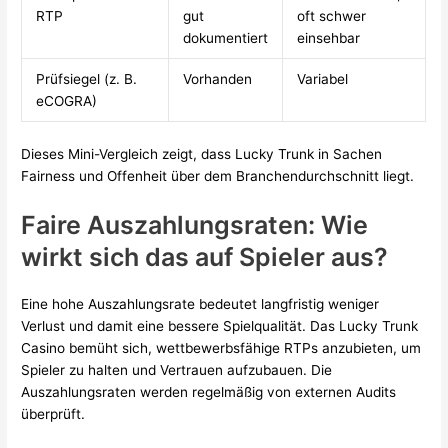
RTP
gut
oft schwer
dokumentiert
einsehbar
Prüfsiegel (z. B.
Vorhanden
Variabel
eCOGRA)
Dieses Mini-Vergleich zeigt, dass Lucky Trunk in Sachen
Fairness und Offenheit über dem Branchendurchschnitt liegt.
Faire Auszahlungsraten: Wie
wirkt sich das auf Spieler aus?
Eine hohe Auszahlungsrate bedeutet langfristig weniger
Verlust und damit eine bessere Spielqualität. Das Lucky Trunk
Casino bemüht sich, wettbewerbsfähige RTPs anzubieten, um
Spieler zu halten und Vertrauen aufzubauen. Die
Auszahlungsraten werden regelmäßig von externen Audits
überprüft.