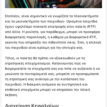
Επιπλέον, είναι σημαντικό να γνωρίζετε τα πλεονεκτήματα
και τα μειονεκτήματα των παιχνιδιών. Ορισμένα παιχνίδια
έχουν υψηλότερο ποσοστό επιστροφής στον παίκτη (RTP)
από άλλα. Η ρουλέτα, για παράδειγμα, μπορεί να προσφέρει
διαφορετικές παραλλαγές, η καθεμία με διαφορετικά RTP,
γεγονός που επηρεάζει την πιθανότητα νίκης. Έτσι, η επιλογή
του παιχνιδιού είναι κρίσιμη για την επιτυχία σας.
Τέλος, οι παίκτες θα πρέπει να εξοικειωθούν με τις
στρατηγικές στοιχηματισμού. Κατανοώντας πώς να
διαχειριστείτε τα στοιχήματά σας και πότε να αυξάνετε ή να
μειώνετε τα πονταρίσματά σας, μπορείτε να προσαρμόσετε
τη στρατηγική σας ανάλογα με την κατάσταση του
παιχνιδιού. Η διάκριση ανάμεσα σε συντηρητικά και
επιθετικά στοιχήματα μπορεί να επηρεάσει την τελική
έκβαση.
Διαχείριση Κεφαλαίων