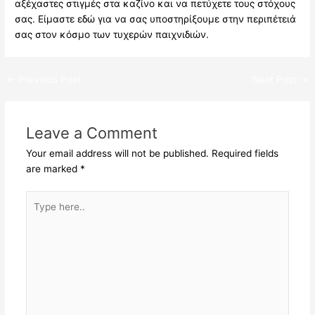
αξέχαστες στιγμές στα καζίνο και να πετύχετε τους στόχους
σας. Είμαστε εδώ για να σας υποστηρίξουμε στην περιπέτειά
σας στον κόσμο των τυχερών παιχνιδιών.
←
Previous Post
Next Post
→
Leave a Comment
Your email address will not be published.
Required fields
are marked
*
Type
here..