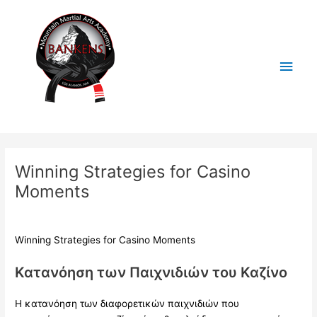
Skip
Main
to
content
Men
Post
navigation
Winning Strategies for Casino
Moments
Leave a Comment
/
public
/ By
BankensMMA
Winning Strategies for Casino Moments
Κατανόηση των Παιχνιδιών του Καζίνο
Η κατανόηση των διαφορετικών παιχνιδιών που