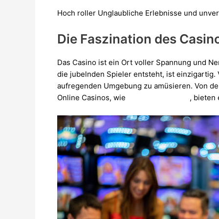
Hoch roller Unglaubliche Erlebnisse und unv
Die Faszination des Casin
Das Casino ist ein Ort voller Spannung und Ne
die jubelnden Spieler entsteht, ist einzigarti
aufregenden Umgebung zu amüsieren. Von den el
Online Casinos, wie
jokery-casinos.de
, bieten