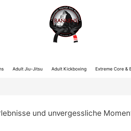
ms
Adult Jiu-Jitsu
Adult Kickboxing
Extreme Core & 
Erlebnisse und unvergessliche Momen