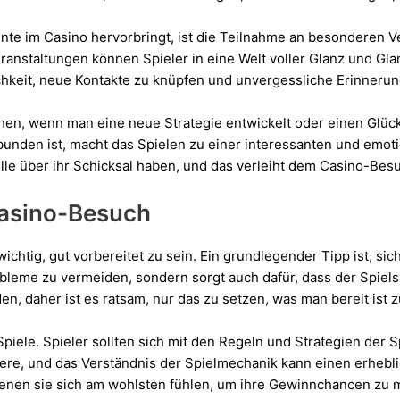
nte im Casino hervorbringt, ist die Teilnahme an besonderen 
anstaltungen können Spieler in eine Welt voller Glanz und Gla
chkeit, neue Kontakte zu knüpfen und unvergessliche Erinnerun
en, wenn man eine neue Strategie entwickelt oder einen Glücks
nden ist, macht das Spielen zu einer interessanten und emotion
rolle über ihr Schicksal haben, und das verleiht dem Casino-Be
Casino-Besuch
ichtig, gut vorbereitet zu sein. Ein grundlegender Tipp ist, sic
 Probleme zu vermeiden, sondern sorgt auch dafür, dass der Spie
n, daher ist es ratsam, nur das zu setzen, was man bereit ist z
 Spiele. Spieler sollten sich mit den Regeln und Strategien der
dere, und das Verständnis der Spielmechanik kann einen erhebl
 denen sie sich am wohlsten fühlen, um ihre Gewinnchancen zu 