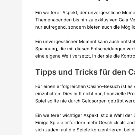
Ein weiterer Aspekt, der unvergessliche Mome
Themenabenden bis hin zu exklusiven Gala-Ver
nur aufregend, sondern bieten auch die Mögli
Ein unvergesslicher Moment kann auch entsteh
Spannung, die mit diesen Entscheidungen verbu
eine eigene Welt versetzt, in der sie die Kont
Tipps und Tricks für den 
Für einen erfolgreichen Casino-Besuch ist es w
einzuhalten. Dies hilft nicht nur, finanzielle
Spiel sollte nie durch Geldsorgen getrübt werde
Ein weiterer wichtiger Aspekt ist die Wahl der
Einige Spiele erfordern mehr Geschick als an
sich zudem auf die Spiele konzentrieren, bei