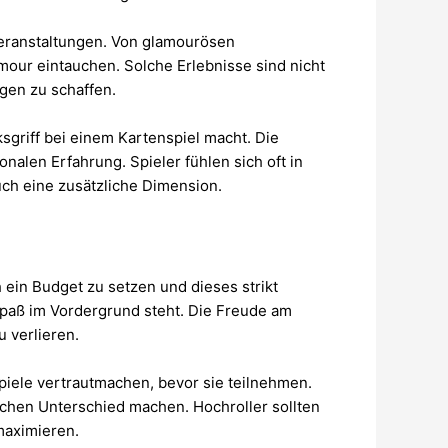
Veranstaltungen. Von glamourösen
mour eintauchen. Solche Erlebnisse sind nicht
gen zu schaffen.
griff bei einem Kartenspiel macht. Die
alen Erfahrung. Spieler fühlen sich oft in
such eine zusätzliche Dimension.
h ein Budget zu setzen und dieses strikt
lspaß im Vordergrund steht. Die Freude am
u verlieren.
 Spiele vertrautmachen, bevor sie teilnehmen.
ichen Unterschied machen. Hochroller sollten
maximieren.