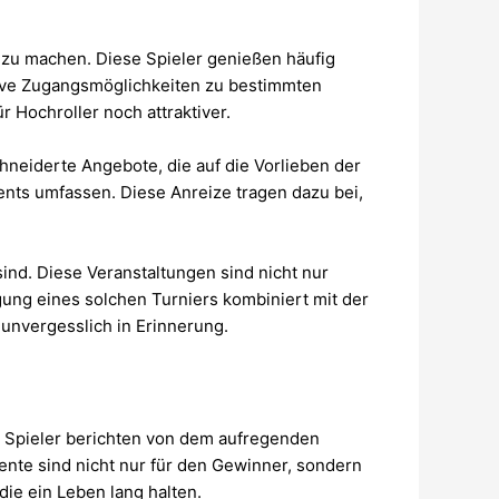
o zu machen. Diese Spieler genießen häufig
usive Zugangsmöglichkeiten zu bestimmten
 Hochroller noch attraktiver.
hneiderte Angebote, die auf die Vorlieben der
ents umfassen. Diese Anreize tragen dazu bei,
sind. Diese Veranstaltungen sind nicht nur
ung eines solchen Turniers kombiniert mit der
 unvergesslich in Erinnerung.
e Spieler berichten von dem aufregenden
te sind nicht nur für den Gewinner, sondern
die ein Leben lang halten.