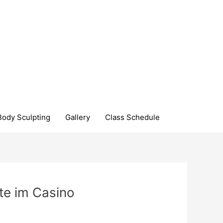
Body Sculpting
Gallery
Class Schedule
te im Casino