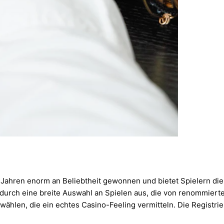
n Jahren enorm an Beliebtheit gewonnen und bietet Spielern di
h durch eine breite Auswahl an Spielen aus, die von renommier
ählen, die ein echtes Casino-Feeling vermitteln. Die Registrie