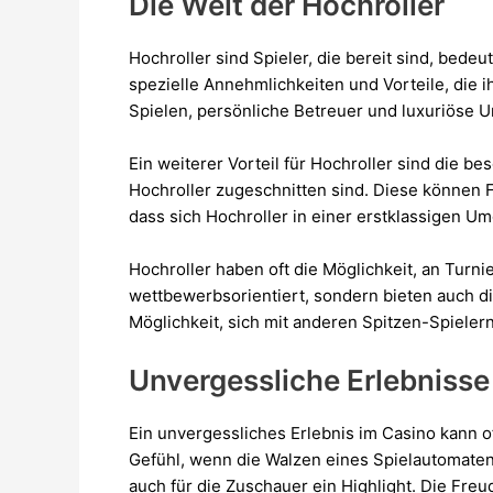
Die Welt der Hochroller
Hochroller sind Spieler, die bereit sind, bed
spezielle Annehmlichkeiten und Vorteile, die 
Spielen, persönliche Betreuer und luxuriöse U
Ein weiterer Vorteil für Hochroller sind die 
Hochroller zugeschnitten sind. Diese können 
dass sich Hochroller in einer erstklassigen U
Hochroller haben oft die Möglichkeit, an Turni
wettbewerbsorientiert, sondern bieten auch d
Möglichkeit, sich mit anderen Spitzen-Spielern
Unvergessliche Erlebnisse
Ein unvergessliches Erlebnis im Casino kann 
Gefühl, wenn die Walzen eines Spielautomate
auch für die Zuschauer ein Highlight. Die Freud