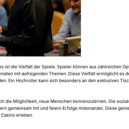
 ist die Vielfalt der Spiele. Spieler können aus zahlreichen Op
maten mit aufregenden Themen. Diese Vielfalt ermöglicht es de
n. Ein Hochroller kann sich besonders an den exklusiven Tisc
ch die Möglichkeit, neue Menschen kennenzulernen. Die soziale I
iebern gemeinsam mit und feiern Erfolge miteinander. Diese gem
 Casino erleben.